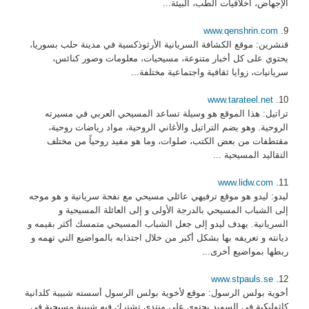
الإجهاض، أخلاقيات الطب، البيئة...
www.qenshrin.com
9.
قنشرين: موقع الكشافة السريانية الأرثوذكسية في مدينة حلب بسوريا،
يحتوي على كل أخبار متنوعة، مسيحيات، معلومات وصور كنائس،
سريانيات، زوايا ثقافية واجتماعية مختلفة...
www.tarateel.net
10.
تراتيل: هذا الموقع هو وسيلة تساعد المسيحي العربي في مسيرته
الروحية. وهو يضم التراتيل والأغاني الروحية، مواد رياضات روحية،
مقتطفات من بعض الكتب، صلوات، وما هو مفيد روحياً من مختلف
التقاليد المسيحية ...
www.lidw.com
11.
ليدو: ليدو هو موقع ترفيهي عائلي مسيحي مع نفحة سريانية و هو موجه
إلى الشباب المسيحي بالدرجة الأولى و إلى العائلة المسيحية و
السريانية. يهدف ليدو إلى جعل الشباب المسيحي متمسك أكثر بقيمه و
ديانته و تعريفه بها بشكل أكبر من خلال اجتذابه بالمواضيع التي تهمه و
ربطها بمواضيع أخرى...
www.stpauls.se
12.
أخوية بولس الرسول: موقع لأخوية بولس الرسول أسسته شبيبة كلدانية
كاثوليكية في السويد يحتوى على منتدى تشترك فيه شبيبة مسيحية في