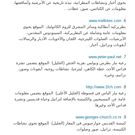
يحوي أخبار ونشاطات المطرانية، نبذة تاريخية عن الأبرشية وأساقفتها،
معلومات عن الكنائس، صور، عظات...
www.melkites.com
6.
بطريركية أنطاكية وسائر المشرق للروم الكاثوليك: الموقع يحوي
معلومات عامة وشاملة عن البطريركية، السينودوس المقدس،
الأبرشيات، الصلوات الليترجية، اللجان والأخويات، الأديار والرسالات،
أيقونات وتراتيل، أخبار...
www.peter-paul.net
7.
رعية مار بطرس وبولس بقرية الجش (الجليل): الموقع يتضمن نشرة
قداس الأحد، عظة الكاهن، ليترجيا، نشاطات روحية، أيقونات وصور،
ترانيم، وغيره.
http://www.1fch.com
8.
رعية مار الياس في فسوطة (الجليل الأعلى): الموقع يتضمن معلومات
عامة عن المسيحيين والكنيسة بالإضافة لتراتيل وحياة قديسين ونشرة
قداس الأحد وغيرها.
www.georges-church.co.nr
9.
كنيسة القديس جوارجيوس في المغار (الجليل): الموقع يحوي نشاطات
الكنيسة، تراتيل، صور وصلوات.