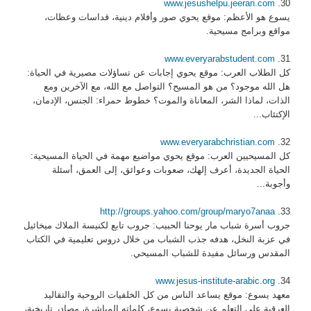
www.jesushelpu.jeeran.com
30.
يسوع هو الأعظم: موقع يحوي صور وأفلام دينية، قداسات وعظات،
مواقع وبرامج مسيحية.
www.everyarabstudent.com
31.
كل الطلاب العرب: موقع يحوي إجابات عن تساؤلات مصيرية في الحياة:
هل الله موجود؟ من هو المسيح؟ التواصل مع الله، مع الآخرين ومع
الذات، لماذا الشر، المعاناة والموت؟ خطوط حمراء: الجنس، الإدمان،
الإكتئاب...
www.everyarabchristian.com
32.
كل المسيحيين العرب: موقع يحوي مواضيع مهمة في الحياة المسيحية:
الحياة الجديدة، أعرف إلهك، صعوبات وعوائق، إلى العمق، أسئلة
وأجوبة...
http://groups.yahoo.com/group/maryo7anaa
33.
جروب أسرة شباب مار يوحنا الحبيب: جروب تابع لكنيسة الملاك ميخائيل
في عزبة النخل، هدفه جذب الشباب من خلال دروس تعليمية في الكتاب
المقدس ورسائل مفيدة للشباب المسيحي.
www.jesus-institute-arabic.org
34.
معهد يسوع: موقع يساعد الناس من كل الخلفيات الروحية والتقاليد
العرقية على التعلم عن شخصية يسوع، كلماته المباشرة، مصادر تاريخية،