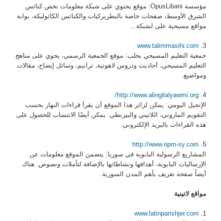
مؤسسة OpusLibani: موقع يحتوي على شبكة معلومات تخص كنائس
الشرق الأوسط، صفحات خاصة بالبطريركيات والكنائس الكاثوليكة، بوابة
مواقع مسيحية على لشبكة...
www.talimmasihi.com
3.
جمعية التعليم المسيحي بحلب: موقع الجمعية الرسمي، يحوي على مناهج
التعليم المسيحي، أحاديث ودروس لاهوتية، ترانيم، وسائل إيضاح، مقالات
ومواضيع.
http://www.alingilalyawmi.org/
4.
الإنجيل اليومي: يمكن لزائر هذا الموقع أن يقرأ قراءات النهار بحسب
التقويم الماروني، اللاتيني والبيزنطي. يمكن أيضًا الانتساب للحصول على
هذه القراءات بالبريد الإلكتروني.
http://www.opm-sy.com
5.
المشاريع الرسولية البابوية في سوريا: يتضمن الموقع معلومات عن
الإرساليات البابوية، أهدافها ونشاطاتها بالإضافة لتأملات ونصوص. هناك
أيضاً صفحة تعريف بأهم المدن السورية.
مواقع لاتينية
www.latinparishjer.com
1.