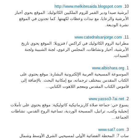
http://www.melkitesaida.blogspot.com
10.
أبرشية صيدا ودير القمر للروم الملكيين الكاثوليك: الموقع يحوي أخبار
الأبرشية والرعايا، مع نبذات وعظات لكهنتها. كما تجدون في الموقع
نشرة الوديعة.
www.catedralsanjorge.com
11.
مطرانية الروم الكاثوليك في كراكس / فنزويلا: الموقع يحوي تاريخ
الأبرشية، أخبار ونشاطات، المجلس الرعوي، لجنة الشبيبة ولجنة
السيدات.
www.albishara.org
1.
الموسوعة المسيحية العربية الإلكترونية البشارة: موقع يحتوي على
الكتاب المقدس بمختلف ترجماته، مع إمكانية البحث. بالإضافة إلى
قاموس الكتاب المقدس ومعجم اللاهوت الكتابي...
www.yasso3-7ai.net
2.
يسوع حي: جماعة صلاة كاريزماتيكية كاثوليكية: موقع يحتوي على تأملات
إنجيلية وكتب، تراتيل، المسبحة الوردية، تساعية الروح القدس، نشاطات
الجماعة...
www.sat7.com
3.
سات 7: المحطة الفضائية الأولى لمسيحيي الشرق الأوسط وشمال