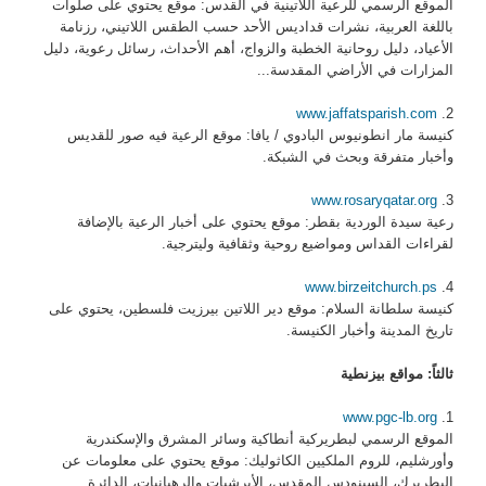
الموقع الرسمي للرعية اللاتينية في القدس: موقع يحتوي على صلوات
باللغة العربية، نشرات قداديس الأحد حسب الطقس اللاتيني، رزنامة
الأعياد، دليل روحانية الخطبة والزواج، أهم الأحداث، رسائل رعوية، دليل
المزارات في الأراضي المقدسة...
www.jaffatsparish.com
2.
كنيسة مار انطونيوس البادوي / يافا: موقع الرعية فيه صور للقديس
وأخبار متفرقة وبحث في الشبكة.
www.rosaryqatar.org
3.
رعية سيدة الوردية بقطر: موقع يحتوي على أخبار الرعية بالإضافة
لقراءات القداس ومواضيع روحية وثقافية وليترجية.
www.birzeitchurch.ps
4.
كنيسة سلطانة السلام: موقع دير اللاتين بيرزيت فلسطين، يحتوي على
تاريخ المدينة وأخبار الكنيسة.
ثالثاً: مواقع بيزنطية
www.pgc-lb.org
1.
الموقع الرسمي لبطريركية أنطاكية وسائر المشرق والإسكندرية
وأورشليم، للروم الملكيين الكاثوليك: موقع يحتوي على معلومات عن
البطريرك، السينودس المقدس، الأبرشيات والرهبانيات، الدائرة