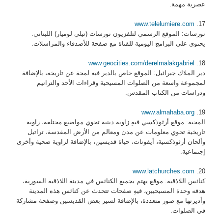
عصرية مهمة.
www.telelumiere.com
17.
نورسات: الموقع الرسمي لتلفزيون نورسات (تيلي لوميار) اللبناني.
يحتوي على البرامج اليومية للقناة مع صفحة للأصدقاء والمراسلات.
www.geocities.com/derelmalakgabriel
18.
دير الملاك جبرائيل: الموقع خاص بالدير فيه لمحة عن تاريخه، بالإضافة
لمجموعة واسعة من الصلوات المسيحية وقراءات الأحد والترانيم
ودراسات من الكتاب المقدس.
www.almahaba.org
19.
المحبة: موقع أرثوذكسي فيهِ زاوية دينية تحوي مواضيع مختلفة، زاوية
تاريخية تحوي معلومات عن مدن ومعالم من الأرض المقدسة، تراتيل
وألحان أرثوذكسية، أيقونات، حياة قديسين، بالإضافة لزاوية صحية وأخرى
إجتماعية.
www.latchurches.com
20.
كنائس اللاذقية: موقع يهتم بجميع الكنائس في مدينة اللاذقية السورية،
هدفه وحدة المسيحيين، فيهِ صفحات تتحدث عن كنائس هذه المدينة
وأديرتها مع صور متعددة، بالإضافة لسير بعض القديسين وصفحة مشاركة
في الصلوات.