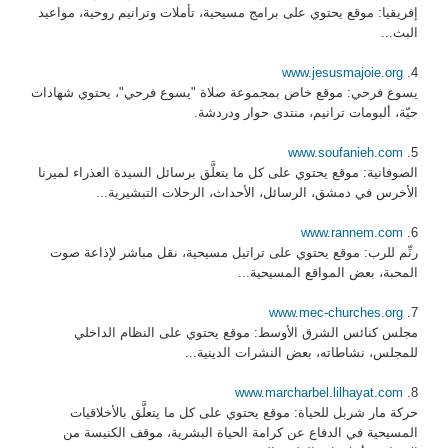
إفريقيا: موقع يحتوي على برامج مسيحية، تأملات وترانيم روحية، مواعيد
البث...
www.jesusmajoie.org
4.
يسوع فرحي: موقع خاص بمجموعة صلاة "يسوع فرحي"، يحتوي شهادات
حيّة، ألبومات ترانيم، منتدى حوار ودردشة.
www.soufanieh.com
5.
الصوفانية: موقع يحتوي على كل ما يتعلَّق برسائل السيدة العذراء لميرنا
الأخرس في دمشق، الرسائل، الأحداث، الرحلات التبشيرية...
www.rannem.com
6.
رنِّم للرب: موقع يحتوي على تراتيل مسيحية، نقل مباشر لإذاعة صوت
المحبة، بعض المواقع المسيحية...
www.mec-churches.org
7.
مجلس كنائس الشرق الأوسط: موقع يحتوي على النظام الداخلي
للمجلس، نشاطاته، بعض النشرات الدينية...
www.marcharbel.lilhayat.com
8.
حركة مار شربل للحياة: موقع يحتوي على كل ما يتعلَّق بالأخلاقيات
المسيحية في الدفاع عن كرامة الحياة البشرية، موقف الكنيسة من