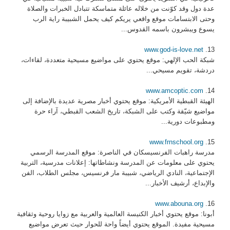
عدة دول وقد كوّنت من خلاله عائلة متماسكة تتبادل الخبرات والصلاة
وحتى الابتسامات موقع واقعي يريكم كيف يحمل الشبيبة راية الرب
يسوع ويبشرون باسمه القدوس...
www.god-is-love.net
13.
شبكة الحب الإلهي: موقع يحتوي على مواضيع مسيحية متعددة، لقاءات،
دردشة، تقويم مسيحي...
www.amcoptic.com
14.
الهيئة القبطية الأمريكية: موقع يحتوي أخبار مصرية عديدة بالإضافة إلى
مواضيع شيّقة وكتب على الشبكة، تاريخ الشعب القبطي، آراء حرة
ومطبوعات دورية...
www.frnschool.org
15.
مدرسة راهبات الفرنسيسكان في الناصرة: موقع المدرسة الرسمي
يحتوي على معلومات عن المدرسة ونشاطاتها: إعلانات مدرسية، التربية
الإجتماعية، النادي الرياضي، شبيبة مار فرنسيس، مجلس الطلاب، الفن
والإبداع، أرشيف الأخبار...
www.abouna.org
16.
أبونا: موقع يحتوي أخبار الكنيسة العالمية والعربية مع زوايا روحية وثقافية
مسيحية مفيدة. الموقع يحتوي أيضاً واحة للحوار حيث تعرض مواضيع