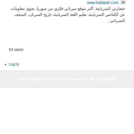
www.hadarati.com
39.
حضارتي السريانية: أكبر موقع سرياني فكري من سوريا، يحوي معلومات
عن الكنائس السريانية، تعليم اللغة السريانية، تاريخ السريان، المتحف
السرياني...
54 views
Log in
CER Copyright 2026· All rights reserved - (961) 81-955835
CER Copyright 2026· All rights reserved - (961) 81-955835