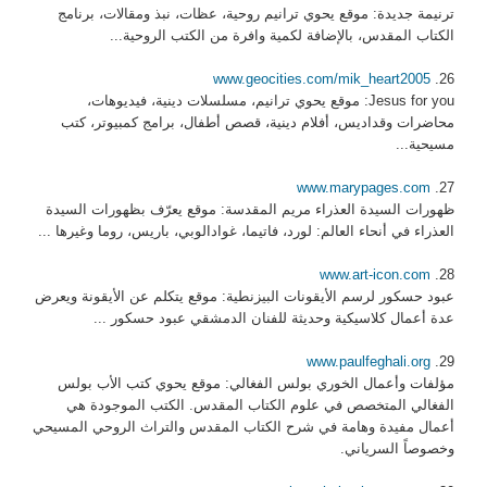
ترنيمة جديدة: موقع يحوي ترانيم روحية، عظات، نبذ ومقالات، برنامج
الكتاب المقدس، بالإضافة لكمية وافرة من الكتب الروحية...
www.geocities.com/mik_heart2005
26.
Jesus for you: موقع يحوي ترانيم، مسلسلات دينية، فيديوهات،
محاضرات وقداديس، أفلام دينية، قصص أطفال، برامج كمبيوتر، كتب
مسيحية...
www.marypages.com
27.
ظهورات السيدة العذراء مريم المقدسة: موقع يعرّف بظهورات السيدة
العذراء في أنحاء العالم: لورد، فاتيما، غوادالوبي، باريس، روما وغيرها ...
www.art-icon.com
28.
عبود حسكور لرسم الأيقونات البيزنطية: موقع يتكلم عن الأيقونة ويعرض
عدة أعمال كلاسيكية وحديثة للفنان الدمشقي عبود حسكور ...
www.paulfeghali.org
29.
مؤلفات وأعمال الخوري بولس الفغالي: موقع يحوي كتب الأب بولس
الفغالي المتخصص في علوم الكتاب المقدس. الكتب الموجودة هي
أعمال مفيدة وهامة في شرح الكتاب المقدس والتراث الروحي المسيحي
وخصوصاً السرياني.