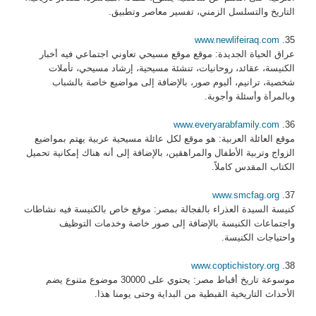
التاريخ والتسلسل الزمني، تفسير معاصر وتطبيق.
www.newlifeiraq.com
35.
عراق الحياة الجديدة: موقع موقع مسيحي تعاوني اجتماعي فيه أخبار
الكنيسة، عقائد، روحانيات، تنشئة مسيحية، إرشاد مسيحي، تأملات
شخصية، ترانيم، ألبوم صور، بالإضافة إلى مواضيع خاصة بالشباب
وبالمرأة وأسئلة وأجوبة.
www.everyarabfamily.com
36.
موقع العائلة العربية: هو موقع لكل عائلة مسيحية عربية يهتم بمواضيع
الزواج وتربية الأطفال والمراهقين، بالإضافة إلى أنه هناك إمكانية تحميل
الكتاب المقدس كاملاً.
www.smcfag.org
37.
كنيسة السيدة العذراء بالفجالة بمصر: موقع خاص بالكنيسة فيه نشاطات
واجتماعات الكنيسة بالإضافة إلى صور خاصة وخدمات التوظيف
واحتياجات الكنيسة.
www.coptichistory.org
38.
موسوعة تاريخ أقباط مصر: يحتوي على 30000 موضوع متنوع يضم
الأحداث التاريخية القبطية من البداية وحتى يومنا هذا.