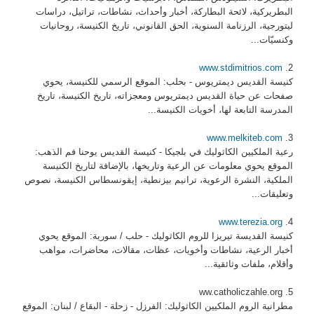
البطريركية، لائحة البطاركة، أخبار وأحداث، نشاطات، تراتيل، دراسات
ليتورجية، الرزنامة السنوية، الحق القانوني، تاريخ الكنيسة، روحانيات
وكنسيّات...
www.stdimitrios.com
2.
كنيسة القديس ديمتريوس - بحلب: الموقع الرسمي للكنيسة، يحوي
صفحات عن حياة القديس ديمتريوس ومعجزاته، تاريخ الكنيسة، تاريخ
المدرسة التابعة لها، أخويات الكنيسة...
www.melkiteb.com
3.
رعية الملكيين الكاثوليك في بلجيكا - كنيسة القديس يوحنا فم الذهب:
الموقع يحوي معلومات عن الرعية وتاريخها، بالإضافة لتاريخ الكنيسة
الملكية، النشرة الرعوية، ترانيم بيزنطية، إيقونسطاس الكنيسة، نصوص
وتعليقات...
www.terezia.org
4.
كنيسة القديسة تيريزا للروم الكاثوليك - حلب / سورية: الموقع يحوي
أخبار الرعية، نشاطات وأخويات، عظات، مقالات، محاضرات، مواهب
وأقلام، ملفات وثائقية...
5. ww.catholiczahle.org
مطرانية الروم الملكيين الكاثوليك: الفرزل - زحلة - البقاع / لبنان: الموقع