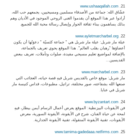
www.ushaaqallah.com
21.
عشّاق الله: جماعة من الأصدقاء مسلمين ومسيحيين، يجمعهم حب الله،
أرادوا عبر هذا الموقع أن يقدموا الغنى الروحي الموجود في الأديان وهم
بذلك يساهمون ببناء ثقافة الحوار وإيصال رسالة محبة الله للجميع.
www.ayletmarcharbel.org
22.
عيلة مار شربل: عيلة مار شربل هي " جماعة كنَسيّة " دعوَتُها أن يكون
أعضاؤها "رهبان بقلب العالم". هذا الموقع يحوي تعريف بالجماعة،
بالإضافة لمواضيع تعليم مسيحي مفيدة، صلوات وتأملات، تعريف ببعض
القديسين...
www.marcharbel.com
23.
مار شربل: موقع خاص بالقديس شربل فيهِ قصة حياته، العجائب التي
صنعها الله بشفاعته، صور مختلفة، تراتيل، مطبوعات، قداس كنيسة مار
شربل في عنايا.
www.byzantart.com
24.
فن الأيقونات البيزنطية: الموقع يعرض أعمال الرسام أيمن بيطار، فيهِ
لمحة عن حياة الفنان، شرح فن الأيقونة، الأيقونة السورية، معرض
الأيقونات، تقنية الأيقونة المنقولة، تقنية الأيقونة الجدارية.
www.tarnima-gadedaaa.netfirms.com
25.