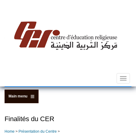
Skip
to
main
content
Toggle
navigat
Main menu
Finalités du CER
Home
>
Présentation du Centre
>