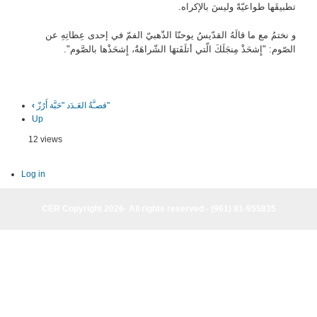
تطبيقَها طواعيّةً وليسَ بالإكراه.
و نختمُ مع ما قالَهُ القدّيسُ يوحنّا الذّهبيّ الفمّ في إحدى عِظاتِهِ عن
الصّوم: "إِشحَذْ مِنجَلَكَ الّتي أتلَفَتهَا الشّراهَةُ، إِشحَذْها بالصَّوم".
قصـَّةُ العَـدَد "حَبَّة أَرُزّ"
‹
Up
12 views
Log in
CER Copyright 2026· All rights reserved - (961) 81-955835
CER Copyright 2026· All rights reserved - (961) 81-955835