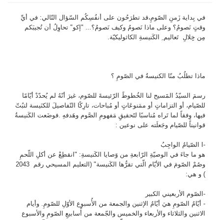
في بِداية زَمنِ الصّومِ،قد تطرَحُون على أنفُسِكُم السّؤال التّالي: في أيِّ
وقتٍ نَصومُ؟ وعلى ماذا نَصومُ وكيف نَصومُ؟... "إكو" تحاوِلُ أن تُجيبَكم
مِن خِِلالِ تَعاليم ِ الكَنيسةِ الكاثوليكيّة.
ماذا تطلُبُ منّا الكنيسةُ في الصّومِ ؟
رسمَ السيّدُ المََسيح لنا الخُطوطََ الرّئيسةَ للصّوم، غيرَ أنّهُ لم يُحدّدْ أيّامًا
للصّيام، أو التزاماتٍ أو ممَنوعَاتٍ أو مُباحات، تارِكًا التّفاصيلَ للكنَيسة لتبُتّ
فيها، وِفقاً لما تَراه مُناسبًا لتََحقيقِِ مَفهومِ الصَّوم وهَدفهِ .فوضَعت الكَنيسةُ
قوانيناً للصّيام وجَعلَته على نوعين :
-I الصّيامُ الواجِبُ
هو ما جاءَ في الوصيّةِ الرّابعةِ من وََصايا الكَنيسةِ: "انقطِعْ عن أكلِ اللّحمِ
وصُمْ الصّومَ في الأيّام الّتي تقرُّها الكَنيسة" (التعليم المسيحي رقم 2043
) و هي:
-الصّوم الأربعيني الكبير
- أيّامُ الصّومِ هيَ أيّامُ الإثنين والجمعة من الأُسبوع الأوّلِ للصّومِ. وأيام
الاثنين والثلاثاء والأربعاء والخميس والجّمعة من أّسابيعِ الصّومِ والأسبوع