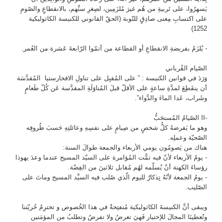
يَسهرُوا، على تَربيةِ من هُم غيرَ مُلزَمِين، لصِغرِ سنِّهم، بالانقطاعِِ والصّومِ
على اكتسابِ مِعنى صادِقٍ للتّوبة (الحقّ القانوني للكنيسة الكاثوليكية
1252)
- يُلزَمُ بفريضةِ الانقطاعِ أو القطاعة من أتمّوا الرّابعةَ عَشرة من العُمر.
الصّيام القُرباني
وَرَدَ في قوانين الكنيسة : ” على المُقبِل على تناولِ الافخارستيا المُقدَّسَة
أن ينقَطِعَ لمدَّةِ ساعةٍ على الأقلّ قبلَ المُناوَلَةِ المقدَّسة عَن كُلّ طَعامٍ
وشَراب، عَدا الماءَ والدَّواء”.
-II الصّيامُ المُستحَبُّ
وهو ما يَفرضهُ كلُّ شخصٍ من صِيامٍ على نفسِهِ وعائلتِهِ حَسبَ ظُروفِه
الصّحيّة وعملِه.
هناك من يَصومُون يومي الأربعاء والجمعة طوالَ السنة:
- يومُ الأربعاء لأنّ فيه تمًّت المُؤامرة على السيّد المسيح عندما وعدَ يهوذا
رؤساءَ الكهنة أنْ يُسلّمه لهُم مُقابل ثلاثينَ من الفِضّة.
- يومُ الجمعة لأنّهُ تِِذكارٌ لليوم الّذي صُلب فيه السيِّد المسيح وماتَ على
الصّليب.
ويبقى أنَّ الكنيسةَ الكاثوليكية مُنفتِحةٌ في هذا الخُصوص و تحترِمُ حُريّتنا
وتُعطينَا المجالَ للإختيار فَهيَ تعرضُ ولا تفرضُ وتطلبُ من المؤمَنين