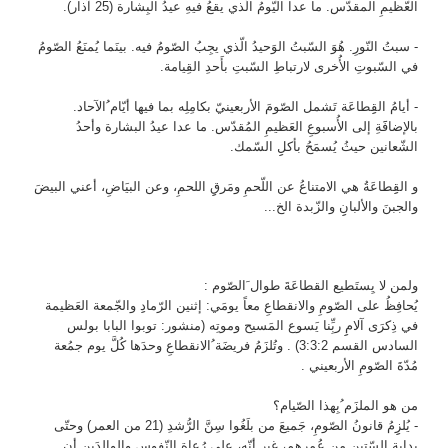
العّظيمِ المقدّس. ما عدا اليّومُ الّذي يقعُ فيهِ عيدُ البِشارة (25 آذار).
- سبتُ النّورِ. هُوَ السّبتُ الوَحيدُ الّذي يجِبُ الصّومُ فيه. بينَما يُمنَعُ الصّومُ
في السّبوتِ الأُخرى لارتباطِ السّبتِ بأَحدِ القِيامة.
- أيامُ القِِطاعَة تَشمل الصّومَ الأربعينيّ بكامِلِه بما فيها أيّام ُالآحاد.
بالإضافََةِ إلى الأُسبوعِ العَظيمِ المُقدّس. ما عدا عيدُ البشارة وأحدُ
الشّعانين حيثُ يُسمَحُ بأكلِِ السّمك.
و القِِطاعَةُ هي الامتناعُ عن اللّحمِ ومَرقِِ اللحمِ، وعن البيَاضِ، أعني البيضَ
والجبنَ والألبانِِ والزّبدة الخ...
ولمن لا يِستَطيع القطاعَةَ طوال َالصّوم :
يُحافِظُ على الصّومِ والانقطاعِ معاً يومَي: إثنين الرّمادِِ والجّمعة العَظيمة
في ذِكرَى آلامِِ ربِِّنا يَسوع المَسيح وموتِه (منشور: توبوا البابا بولس
السادس القسم 3:3:2) . وتُلزَمُ فريضَة ُالانقطاعِ وحدَها كُلَّ يوم جمُعة
مُدّةَ الصّومِ الأربعيني .
من هو الملزَم ُبِهذا الصّيام؟
- يُلزِِمُ قانونُ الصّومِ، جَميعَ من بلَغُوا سِنَّ الرُّشدِ (21 من العمر) وحتّى
بِداية السّتين من عُمرهم، غير أنّه، على رُعاة النّفوسِ والوالِدَين أن