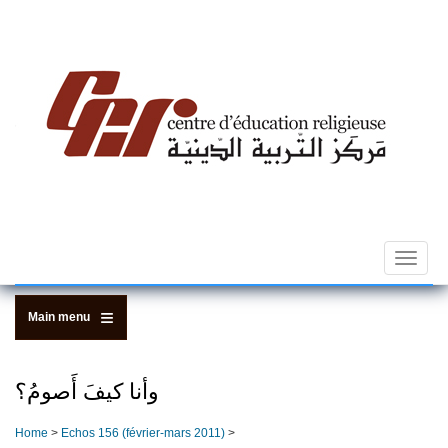
Skip
to
main
content
Toggle
navigat
Main menu
وأنا كيفَ أَصومُ؟
Home
>
Echos 156 (février-mars 2011)
>