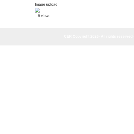
Image upload
9 views
CER Copyright 2026· All rights reserved 
CER Copyright 2026· All rights reserved - (961) 81-955835