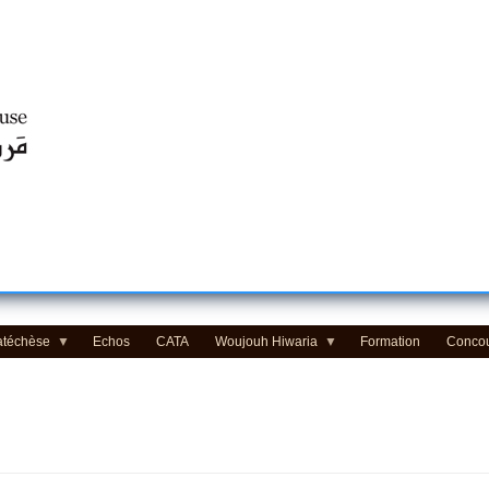
Centre d'Education Religieuse (CER) - مركز التّربيّة الدينيّة
atéchèse
Echos
CATA
Woujouh Hiwaria
Formation
Conco