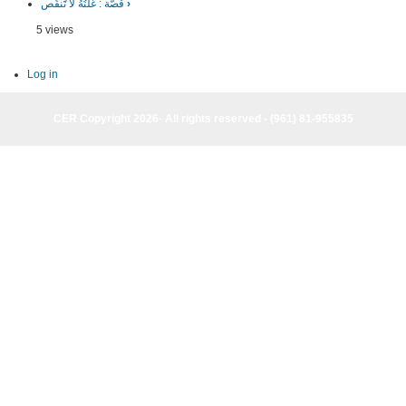
›
قصّة : غلَّتُهُ لا تََنقُص
5 views
Log in
CER Copyright 2026· All rights reserved - (961) 81-955835
CER Copyright 2026· All rights reserved - (961) 81-955835