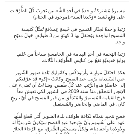
مَسيرةٌ مُشتركةٌ واحدةٌ في أحدِ الشَّعانين تَجوبُ كُلّ الطُّرُقات
على وَقعِ نَشيد «وَحّدنا العيد».(موجود في الختام)
رُتبةٌ واحدةٌ لجنّاز المَسيح في خَيمةٍ عِملاقةٍ تُمثّلُ كَنيسةَ
المَسيح الواحِدة ويَحتفلُ بها 3 كَهنَةٍ من 3 طَوائِفٍ حَولَ مَذبَحٍ
واحِد.
رُتبةُ الهَجمة في أحدِ القِيامة في الخامسةِ صباحاً من خَلفِ
بوابةٍ حَديديّةٍ تَقعُ بينَ كَنائِسِ الطّوائِفِ الثّلاث.
هكذا احتَفَلَ مَوارِنة وأرثوذكُس وكاثوليك بَلدة ضهور الشّوير-
عين السّنديانة برُتب عيدِ الفصح. وكانَتْ «إكو» قد عرَّفتكم
إلى خاصيّةِ هذهِ الرُّتب عندَ كُلّ طَقس. وشاءَتْ أن تُضيء على
الإنجاز المُحقّق منذُ سنة 2009 في الشوير لكي نَعيشَ معاً
فرحَ القِيامة المُستمرّ والمُتَدَفِّق من قَبرِ المَسيح في أيِّ تاريخٍ
كان، في الماضي والحاضر والمُستقبل.
فصح مَجيد نتمنّاه لكافة طوائف بلدة الشوير الّتي قَطعَ أهلُها
عَهداً على أنفُسِهم بأنَّ «تَوحيدَ عيدِ الفصح سيَكونُ سَرمديّاً لنا
ولأولادِنا وأحفادِنا»، ولِكلِّ مَسيحيّي الشَّرق، مع الرَّجاءَ الحارّ