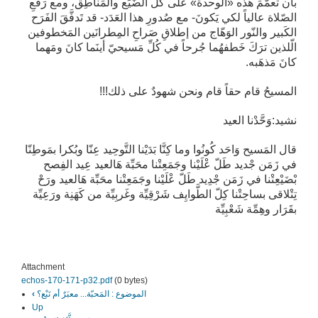
بأن تعمّمَ هذه «الوحدة» على كُلّ الضِّيَع والمَناطِق، ومع رَفعِ
الصّلاة عالياً لكي يَكونَ- مع صُدورِ هذا العَدَد- قد تَدفَّقَ الفَرَح
الكَبير والنّور الوَهّاج من إطلاقِ صَراحِ المِطرانَين المَخطوفين
الّلذين ترَكَ خَطفهُما جُرحاً في كُلِّ مَسيحيّ أينَما كانَ ومَهما
كانَ مَذهَبه.
المسيحُ قام حقاً قام ونحن شهودٌ على ذلك!!!
نشيد:وَحَّدْنا العيد
قال المَسيح وَاحَد كُونُوا وما كِنَّا بَدَيْنا التَّوحِيد عِنّا وبُكرا بمَوطِنّا
في زَمَن جْديد طَلّ عْلَيْنا وجَمَعِتْنا محَبِّة هَالعيد عِيد الفِصح
بْضَيْعِتْنا في زَمَن جْدِيد طَلّ عْلَيْنا وجَمَعِتْنا محَبِّة هَالعيد ورَحْ
تِتْلاقى بساحِتْنا كِلّ الطَّوايِف شَرْقِيِّة وغَربِيِّة من كَهَنِة ورَعِيِّة
بقَرَار وهِمِّة شَعْبِيِّة
Attachment
echos-170-171-p32.pdf
(0 bytes)
الموضوع : المَحبّة... معبَرٌ أم نَبْع؟
‹
Up