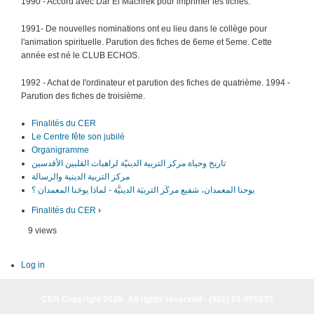
1990 - Accord avec Dar El Machrek pour imprimer les fiches.
1991- De nouvelles nominations ont eu lieu dans le collège pour
l'animation spirituelle. Parution des fiches de 6eme et 5eme. Cette
année est né le CLUB ECHOS.
1992 - Achat de l'ordinateur et parution des fiches de quatrième. 1994 -
Parution des fiches de troisième.
Finalités du CER
Le Centre fête son jubilé
Organigramme
تاريخ وحياة مركز التربية الدينيّة لراهبات القلبين الأقدسين
مركز التربية الدينية والرسالة
يوحنا المعمدان، شفيع مركَز التربيَة الدينيَّة - لماذا يوحَنا المعمدان ؟
Finalités du CER
›
9 views
Log in
CER Copyright 2026· All rights reserved - (961) 81-955835