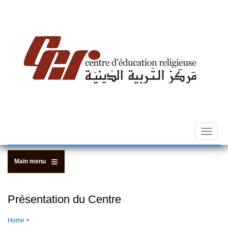
Skip
to
main
content
Toggle
navigat
Main menu
Présentation du Centre
Home
>