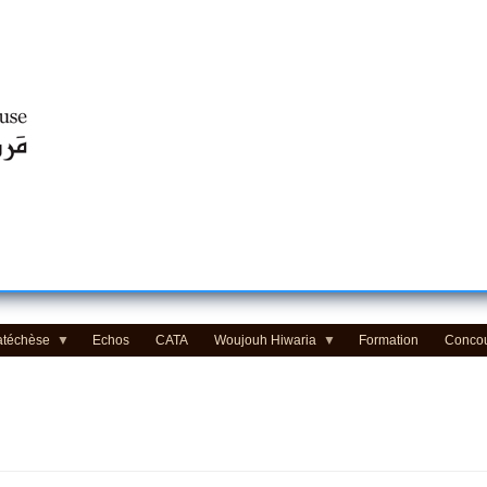
Centre d'Education Religieuse (CER) - مركز التّربيّة الدينيّة
atéchèse
Echos
CATA
Woujouh Hiwaria
Formation
Conco