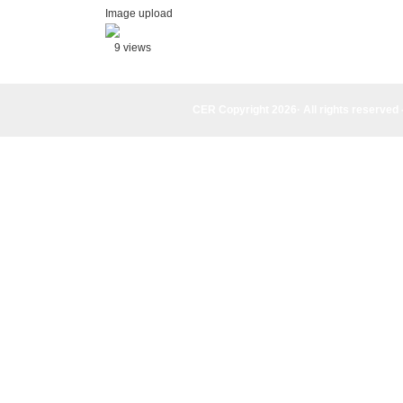
Image upload
9 views
CER Copyright 2026· All rights reserved 
CER Copyright 2026· All rights reserved - (961) 81-955835