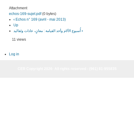
Attachment
echos-169-sujet.pdf
(0 bytes)
‹
Echos n­° 169 (avril - mai 2013)
Up
›
أُسبوع الآلام وأحد القيامة : معانٍ، عادات وتَقاليد
11 views
Log in
CER Copyright 2026· All rights reserved - (961) 81-955835
CER Copyright 2026· All rights reserved - (961) 81-955835