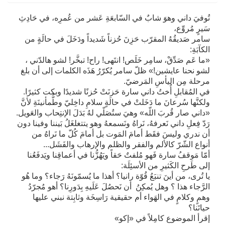
تُوفيَ داني وهوَ شابٌ في السّابعَةِ عَشر من عُمرِه، في حَادِثِ
سَيرٍ مُروِّع،
سامر صَديقُهُ المقرّب حَزِنَ حُزناً شَديداً ودَخَلَ في حالَةٍ من
الكآبَةِ:
«ما عَم صَدِّقْ، سامِر خَلَص! انتَهى! راح! تبخَّر! لشو هالدّني ،
لشو نحنا عايشين!» ظلّ سامر يُكرّرُ هَذَه الكلمات إلى أن بلغ
مرحلة مِن اليأسِ المَرضيّ.
في المُقابلِ أُختُ داني سارة حَزنَتْ حُزنًا شديدًا وبكت كثيرًا.
ولكنَّها سُرعانَ ما دَخَلتْ في حالَةٍ سلامِ داخِليّ وطُّمأنينَةِ لأنَّ
«داني صار قُربَ اللّه» وهيَ ستُصَلّي لهُ بَدَلَ الإنتِحاب والعَويل.
رَدّ فِعلِ داني نَعرفهُ، نَراهُ ونَسمعهُ وهو يتتغلغَلُ بَيننا وفينا دون
أن ندري وليسَ فقَط أمامَ المَوت بل أمامَ كُلّ ما نَراهُ من
أنواع الشّرّ كالألم والفقر والظلم والإرهاب والفَشَل...
أمّا مَوقفُ سارة فَهو مُلفتٌ حَقاً ويَهُزُّنا في أعماقِنا ويَدفَعُنا
إلى طَرحِ الكَثيرِ من الأسئِلَة:
يا تُرى، من أينَ تنبَعُ قُوّة رانيا؟ أهذا ما يُسمّونَهُ رَجاء؟ وما هُو
الرَّجاء هذا ؟ وهل يُمكِنُ أن نَحصُلَ عَلَيهِ بِدَورِنا؟ أهو مُجرّدُ
وهمٍ وكلامٍ في الهَواء أم حقيقية رَاسِخَة وثابِتة نبني عليها
حياتَنا؟
إقرأ الموضوع كامِلاً في «إكو»