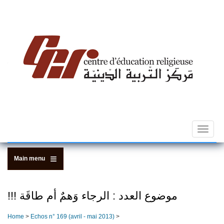
Skip
to
main
content
Toggle
navigat
Main menu
!!! موضوع العدد : الرجاء وَهمٌ أم طاقَة
Home
>
Echos n­° 169 (avril - mai 2013)
>