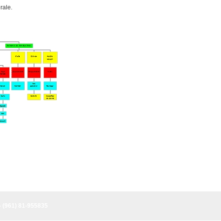
rale.
- (961) 81-955835