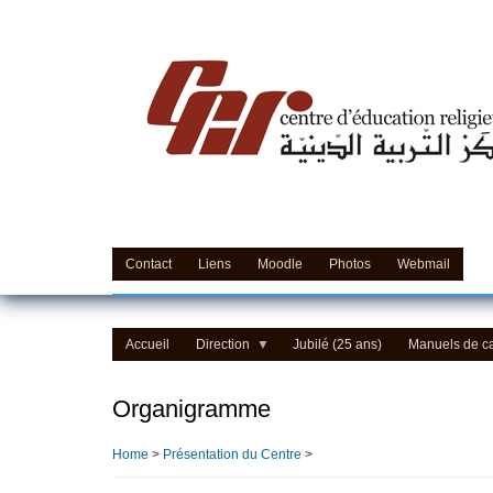
Skip
to
main
content
Contact
Liens
Moodle
Photos
Webmail
Accueil
Direction
Jubilé (25 ans)
Manuels de c
Organigramme
Home
>
Présentation du Centre
>