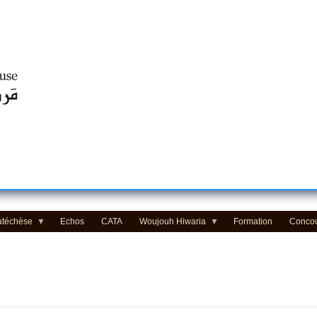
Centre d'Education Religieuse (CER) - مركز التّربيّة الدينيّة
atéchèse
Echos
CATA
Woujouh Hiwaria
Formation
Conco