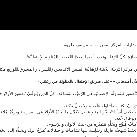
صدارات المركز ضمن سلسلة يسوع طريقنا
ّة لكلّ الرّعايا وتحديداً فيما يخصُّ التّحضير للمُناوَلة الإحتفاليَّة!
ن مَركزِ التّربيّة الدّينيّة لرُهبانيّة القَلبَين الأقدَسين (النّشر دار المشرق/التّوزيع 
لآن أصدقائي» «على طريق الإحتفال بالمناولة في رعيّتي»
َّحضير للمُناوَلَة الإحتفاليّة في الرَّعيَّة، لمُساعَدة كلّ الّذين يَتوَلّونَ تَحضيرَ الأولادِ
رَديفٌ لكتاب «أتناوله فأحيا» ولا يحلّ مكانه.
لا يَكفِي أبداً للتّحضُّر للمناولة، بل ُيكمِّل ما أخذَهُ الأولادُ في المدرسة ويُركّزُ مُلاقا
وبرِفاقٍ جُدُد.
كتابٌ مُنوَّعٌ وبِحُلَّةٍ مُتَميَّزة من حيثُ الألوانِ والرّسوم.
يَعتَمدُ مَنهجيّة فاعِلَة وسَلِسة فيها نَشاطات وإحتفالات تُفرِّحُ الولد وتشدُّه إلى الحُ