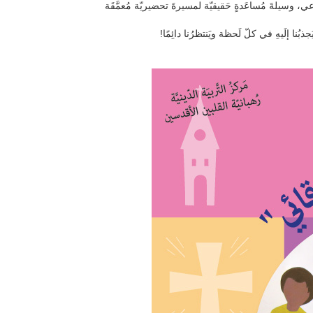
عي، وسيلةَ مُساعَدةٍ حَقيقيّة لمسيرةَ تحضيريّة مُعمَّقَة
ُنا إلَيهِ في كلّ لَحظة ويَنتظرُنا دائِمًا!