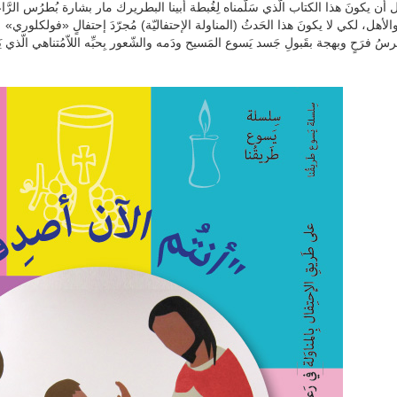
ل أن يكونَ هذا الكتاب الّذي سَلَّمناه لِغُبطة أبينا البطريرك مار بشارة بُطرُس الرَّا
 والأهل، لكي لا يكونَ هذا الحَدثُ (المناولة الإحتفاليّة) مُجرّدَ إحتفالٍ «فولكلوري»
رسُ فرَحٍ وبهجة بقَبولِ جَسد يَسوع المَسيح ودَمه والشّعور بِحبِّه اللاّمُتناهي الّذي يَجذب