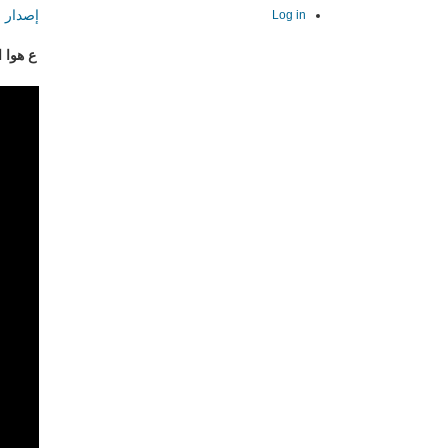
إصدار ج
Log in
ع هوا 