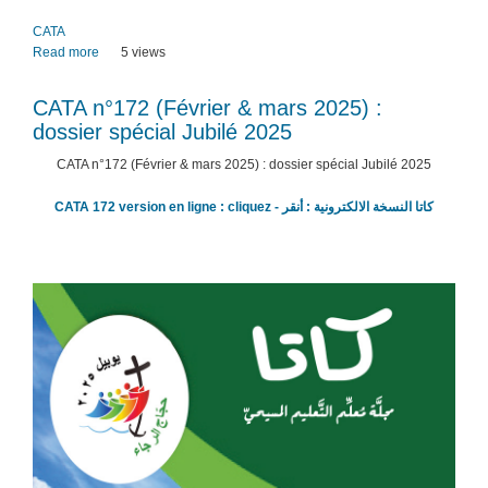
CATA
Read more
about
5 views
CATA
n­
CATA n­°172 (Février & mars 2025) :
°172
dossier spécial Jubilé 2025
(Février
&
CATA n­°172 (Février & mars 2025) : dossier spécial Jubilé 2025
mars
2025)
CATA 172 version en ligne : cliquez - كاتا النسخة الالكترونية : أنقر
:
dossier
spécial
Journée
du
malade
2025