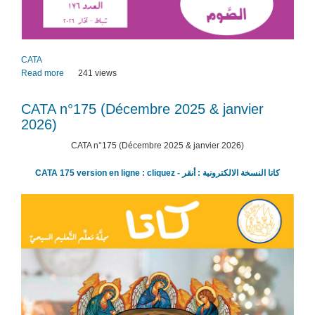
CATA
Read more
about
241 views
CATA
n­
CATA n­°175 (Décembre 2025 & janvier
°176
2026)
(Février
-
CATA n­°175 (Décembre 2025 & janvier 2026)
Mars
2026)
CATA 175 version en ligne : cliquez - كاتا النسخة الالكترونية : أنقر