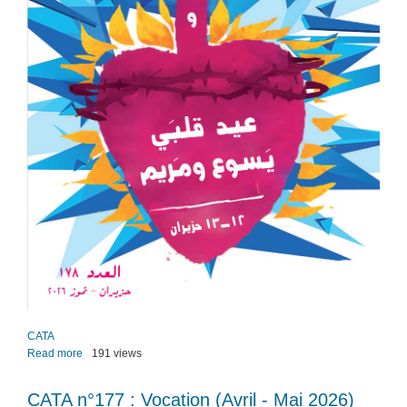
CATA
Read more
about
191 views
CATA
n­
CATA n­°177 : Vocation (Avril - Mai 2026)
°178