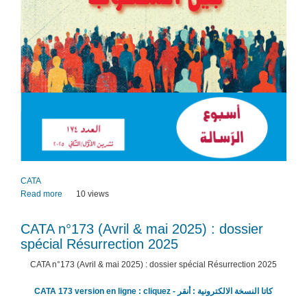
CATA
Read more
about
10 views
CATA
n­
CATA n­°173 (Avril & mai 2025) : dossier
°174
spécial Résurrection 2025
(Octobre
&
CATA n­°173 (Avril & mai 2025) : dossier spécial Résurrection 2025
novembre
2025)
CATA 173 version en ligne : cliquez - كاتا النسخة الالكترونية : أنقر