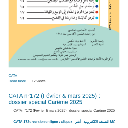
CATA
Read more
about
12 views
CATA
n­
CATA n­°172 (Février & mars 2025) :
°173
dossier spécial Carême 2025
(Avril
&
CATA n­°172 (Février & mars 2025) : dossier spécial Carême 2025
mai
2025)
CATA 172c version en ligne : cliquez - كاتا النسخة الالكترونية : أنقر
: