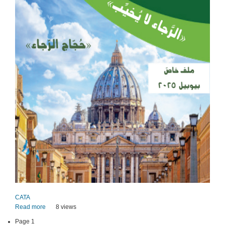
CATA
Read more
about
8 views
CATA
Page 1