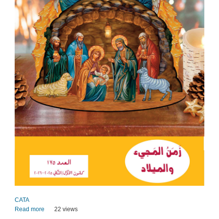
CATA
Read more
about
22 views
CATA