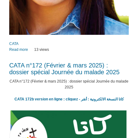
CATA
Read more
about
13 views
CATA
n­
CATA n­°172 (Février & mars 2025) :
°172
dossier spécial Journée du malade 2025
(Février
&
CATA n­°172 (Février & mars 2025) : dossier spécial Journée du malade
mars
2025
2025)
:
CATA 172b version en ligne : cliquez - كاتا النسخة الالكترونية : أنقر
dossier
spécial
Carême
2025