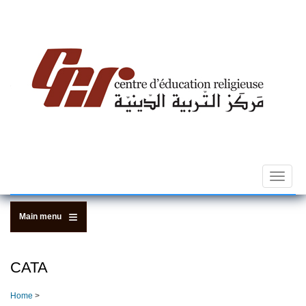
Skip
to
main
content
Toggle
navigat
Main menu
CATA
Home
>