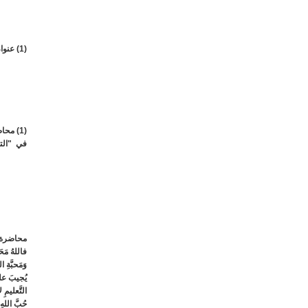
(1) عنوان المحاضرة التي أُلقيت في مجلس الكنائس، دائرة التربية في ايانابا -قبرس سنة 1995 واجتزأت منها هذا القسم فقط .
في "الترب
محاضرة ال
فاللهُ مَحَ
وَمَحبَّةِ 
يُجيبَ على 
التَّعليمِ 
حُبَّ اللهِ