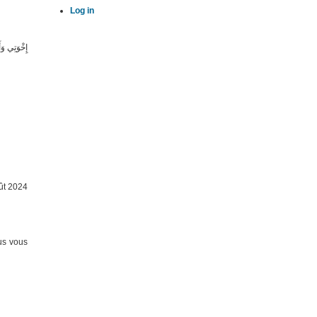
Log in
إِخْوَتِي و
ût 2024
us vous