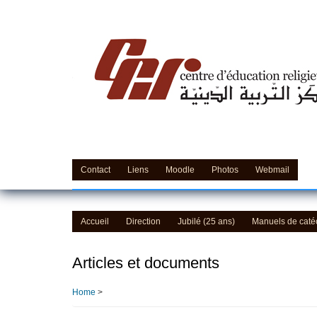
Skip
to
main
content
Contact
Liens
Moodle
Photos
Webmail
Accueil
Direction
Jubilé (25 ans)
Manuels de cat
Articles et documents
Home
>