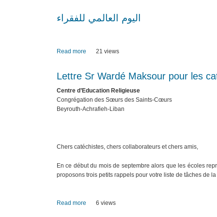
اليوم العالمي للفقراء
Read more
about
21 views
اليوم
العالمي
Lettre Sr Wardé Maksour pour les ca
للفقراء
Centre d’Education Religieuse
Congrégation des Sœurs des Saints-Cœurs
Beyrouth-Achrafieh-Liban
Chers catéchistes, chers collaborateurs et chers amis,
En ce début du mois de septembre alors que les écoles repre
proposons trois petits rappels pour votre liste de tâches de la 
Read more
about
6 views
Lettre