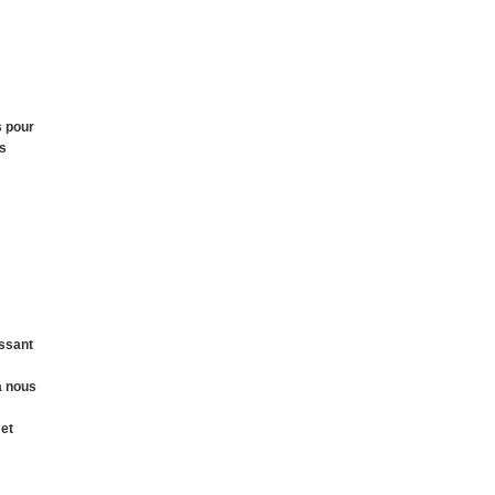
s pour
es
essant
la nous
 et