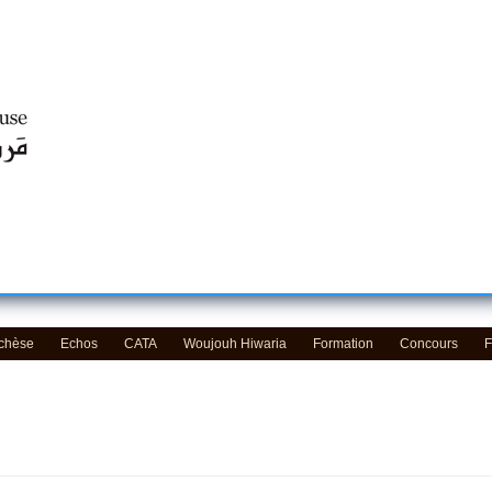
Centre d'Education Religieuse (CER) - مركز التّربيّة الدينيّة
échèse
Echos
CATA
Woujouh Hiwaria
Formation
Concours