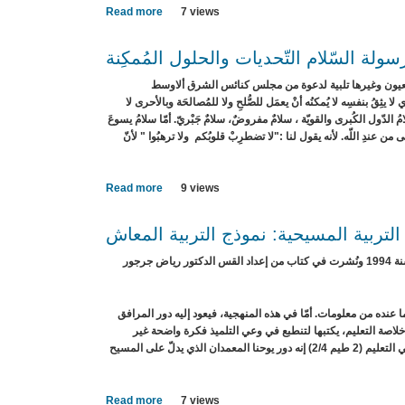
المجتمع
Read more
about
7 views
التربِيَّةُ
المَسيحِيَّةُ
سولة السّلام التّحديات والحلول المُمكِنة
مَناهِجُ
وَأَهداف
عيون وغيرها تلبية لدعوة من مجلس كنائس الشرق ألاوسط
ا يثِقُ بنفسِه لا يُمكنُه أنْ يعمَل للصُّلحِ ولا للمُصالحَة وبالأحرى لا
لدّول الكُبرى والقويّة ، سلامٌ مفروضٌ، سلامٌ جَبْريّ. أمّا سلامُ يسوعَ
من عندِ اللّه. لأنه يقول لنا :"لا تضطرِبْ قلوبُكم ولا ترهبُوا " لأنّ
Read more
about
9 views
المرأة
رسولة
التربية المسيحية: نموذج التربية المعاش
السّلام
التّحديات
مجلس كنائس الشرق الاوسط بدعوة من دائرة التربية في سنة 1994 ونُشرت في كتاب من إعداد القس الدكتور رياض جرجور
والحلول
المُمكِنة
ما عنده من معلومات
.
أمّا في هذه المنهجية، فيعود إليه دور المرافق
خلاصة التعليم، يكتبها لتنطبع في وعي التلميذ فكرة واضحة غير
مزعزعة، وهذا ما يقوله القديس بولس لتلميذه طيموطاوس في دور المعلّم :"عظ بصبر جميل ورغبة في التعليم (2 طيم 2/4) إنه دور يوحنا المعمدان الذي يدلّ على المسيح
Read more
about
7 views