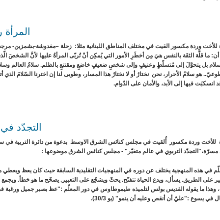
المرأة ر
للأخت وردة مكسور القيت في مختلف المناطق اللبنانية مثلا: زحلة –مغدوشة-بشمزين- مرج
ن: ما قلَّة الثقَة بالنفس هيَ مِن أخطَرِ الأمور التي يُمكِن أنْ تُربّى المرأةُ عليها لأنَّ الشخصَ الّذي ل
سلام بل يتحوَّلَ إلى مُتسلّطٍ وعنيفٍ وإلى شخصٍ ضعيفٍ خاضعٍ ومقتنعٍ بالظلم. سلامُ العالم وسلامُ ا
عيّ.. هو سلامُ الأحرار، نحن نختارُ أو لا نختارُ هذا المسار، وطوبى لنا إن اخترنا السّلامَ الذي أتى 
د انسكبَت فيها إلى الأبد، والأمان على الدّوام.
التجدّد في 
للأخت وردة مكسور أُلقيت في
مسرّة،"التجدّد التربوي في عالم متغيّر" - مجلس كنائس الشرق موضوعها :
لّم في هذه المنهجية يختلف عن دوره في المنهجيات التقليدية السابقة حيث كان يعظ ويعطي 
ر على الطريق. يسأل، ويدع الحياة تتفتّح. يحثّ ويشجّع على التعبير. يصحّح ما هو خطأ. ويجمع 
 في يسوع :"عليّ أن أنقص وعليه أن ينمو" (يو 30/3).