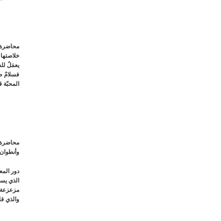
محاضرة 
خلاصتها أ
يعمَلُ لل
فسلامٌ طو
المحبّة ق
محاضرة 
وأنطوان 
دور المع
الذي يسي
والذي قال