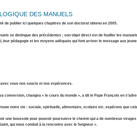
OLOGIQUE DES MANUELS
de publier ici quelques chapitres de son doctorat obtenu en 2005.
nuels se distingue des précédentes ; son objet direct est de fouiller les manuel
l, leur pédagogie et les moyens adéquats qui font arriver le message aux jeun
 avec vous nos soucis et nos espérances.
sa conversion, changea « le cours du monde », a dit le Pape François en s’adr
ute notre vie : sociale, spirituelle, alimentaire, scolaire etc. espérons que ce
voir une boussole pour pouvoir poursuivre le chemin qui a de nombreux virages
Saint, qui nous conduit à la rencontre avec le Seigneur ».