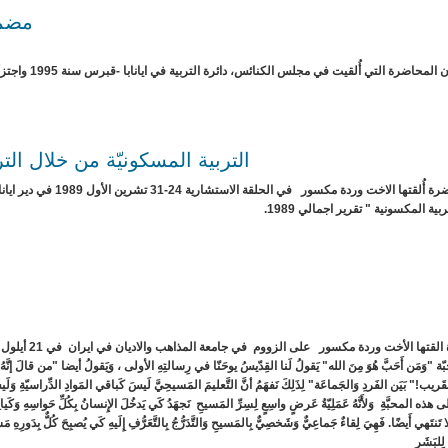
مضمو
التربية المسكونيّة من خلال ال
(1) محاضرة أُلقتها الا
ية المكسونية " تقرير اجمالي 1989.
قتها الأخت وردة مكسور على الزووم في جامعة المذاهب والاديان في ايران في 21 أيلول 2021
بّة "وَمَن أَحَبَّ هُوَ مِنَ الله" يَقولُ لَنا القِدّيسُ يوحَنّا في رِسالتِهِ الأولى ، وَيَقولُ أيضا "من قالَ إنَّهُ يُحِب
القَريب!" بَيَن الفَردِ وَالجَماعَة" لِذَلِكَ نَفهَمُ أنَّ التَّعليمَ المَسيحِيَّ لَيسَ كَباقي المَوادِ الدِّراسيّةِ وَلَيسَ تَل
هذه المحبَّةِ وَلأَنَّهُ عَمَلِيّةُ عَرضٍ واسِعٍ لِسِرِّ المَسيحِ نَجهَدُ كَي يَدخُلَ الإِنسانُ بِكُلِّ حَواسِهِ وَكَيانِ
لا تَنتَهي أَيضًا. فَهِيَ لِقاءٌ جَماعِيٌّ وَشَخصِيٌّ بِالمَسيحِ وَالتَّدَرُّجُ بِالتَّعَرُّفِ إِلَيهِ كَي يُصبِحَ كُلٌّ بِدَورِ
 لِلبَشَر