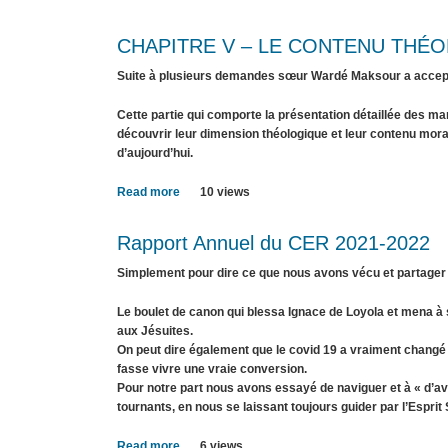
التجدّد
في
CHAPITRE V – LE CONTENU THÉ
التربية
المسيحية:
Suite à plusieurs demandes sœur Wardé Maksour a accepté 
نموذج
التربية
Cette partie qui comporte la présentation détaillée des ma
المعاش
découvrir leur dimension théologique et leur contenu mora
d’aujourd’hui.
Read more
about
10 views
CHAPITRE
V
Rapport Annuel du CER 2021-2022
–
LE
Simplement pour dire ce que nous avons vécu et partager
CONTENU
THÉOLOGIQUE
Le boulet de canon qui blessa Ignace de Loyola et mena à 
DES
aux Jésuites.
MANUELS
On peut dire également que le covid 19 a vraiment changé to
fasse vivre une vraie conversion.
Pour notre part nous avons essayé de naviguer et à « d’a
tournants, en nous se laissant toujours guider par l’Esprit 
Read more
about
6 views