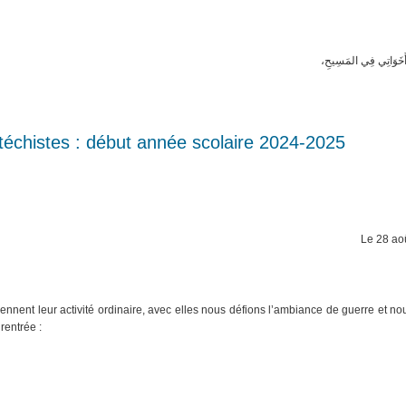
َأَخَوَاتِي فِي المَسِيحِ،
téchistes : début année scolaire 2024-2025
Le 28 ao
nnent leur activité ordinaire, avec elles nous défions l’ambiance de guerre et no
rentrée :