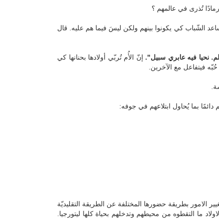
مادًا تُذرى في عالمهم ؟
ص.تُساعد الشّباب كي يكونوا بينهم ولكن ليسَ فيما هم عليه. قال
الم. نحيا فيه عابري سبيل".
إنّ الأُم تُربّي أولادها بحنانها كي
حُبّه فيتفاعل مع الآخرين.
ة.
 دائمًا بما يُحاول ابتلاعهم في جوفه:
يير الامور بطريقة حضورها المختلفة عن الطريقة التقليديّة
ولاد ما التقطوه من محيطهم وتدخلهم بحياة كلها ليتورجيا.