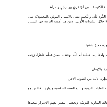
 الكنيسة بدونِ أيّ فرقٍ بين رجُلٍ وامرأة.
نُّوة للّه. والنِّعمة تبقى بالانسان المولود بالمعموديّة مثل
ةً خلال السّنوات الأُولى. ومن هنا أهمية التربية في السنين
رة جديرًا بثقتها.
ها إلى حماية أم اللّه. وعندما يصيرُ عقلُه جاهزًا، وَجَِبَ
ارة والإيمان.
َطِرة الآتية من الصّوب الآخر.
 العادات الدينية واتباع السنة الطقسية وزيارة الكنائس مع
لك المناولة اليوميّة وتحضير النفس لفهم الاسرار بمعناها