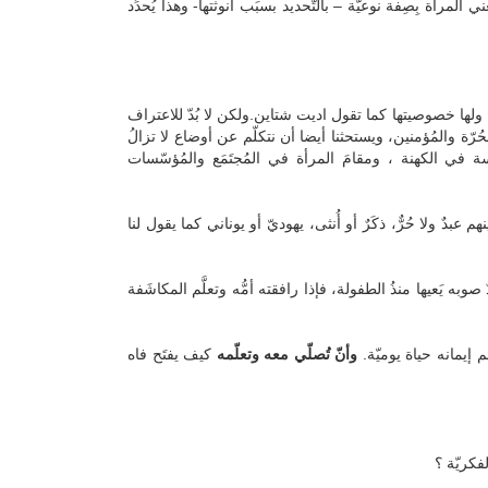
 المرأة بِصِفة نوعيّة – بالتّحديد بسبَب أنوثتها- وهذا يُحدِّد
. ولها خصوصيتها كما تقول اديت شتاين.ولكن لا بُدّ للاعتراف
لحُرّة والمُؤمنين، ويستحثنا أيضا أن نتكلّم عن أوضاع لا تزالُ
ي الكهنة ، ومقامَ المرأة في المُجتَمَع والمُؤسّسات
 عبدٌ ولا حُرٌّ، ذكَرٌ أو أُنثى، يهوديّ أو يوناني كما يقول لنا
به يَعيها منذُ الطفولة، فإذا رافقته أمُّه وتعلَّم المكاشَفة
إيمانه حياة يوميّة.
وأنّ تُصلّي معه وتعلّمه
كيف يفتَح فاه
لفكريّة ؟