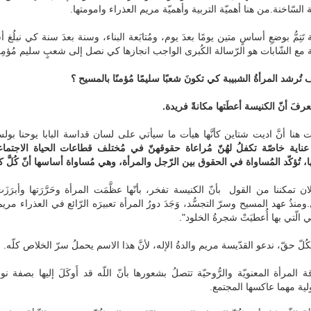
 السّاخنة.من هنا أهميّة التربية وأهميّة مريم العذراء وامومتها.
ة تَتِمُّ بوضعِ أساسٍ متين يومًا بعدَ يوم، ومُتابَعة البناء، وسنة بعدَ سنة كي نبل
 مع الشّابات هو الرّسالة الكُبرى الواجب انجازها كي نصل إلى شعبٍ سليم مُؤمِ
 تُرشد المرأةُ الشبيبة كي تكونَ شعبًا سليمًا مُؤمنًا بالمسيح ؟
 هنا أنَّ اديت شتاين كأنَّها هيأت ما سيأتي على لسان قداسة البابا يوحنا بو
 عناية خاصّة تكفلُ لهُنّ مُراعاة حقوقهنّ في مُختلف قطاعات الحياة الاجتماعيّ
ا، تُؤكّد المُساواة في الحقوق بين الرّجل والمرأة، وهي مُساواة أساسها أنّ كُلّ
ن تمكننا من القول بأنّ الكنيسة تفخر، بأنّها عظَّمَت المرأة وحَرَّرَتها وأبر
.ومنذُ عهد المسيح وسرّ التجسُّد، وَجَدَ دورُ المرأة تعبيرَه الرّائع في العذراء مريم 
"هي الّتي بها أُعطيَتْ شجرةُ الخلود".
كُلّ حقّ، ندعو القدّيسة مريم والدةُ الإله، لأنَّ هذا الاسم يحملُ سرّ الخلاص كلّه.
ة المرأة المعنويّة والرُّوحيّة تتصلُ بشعورها بأنّ اللّه قد أَوكَلَ إليها بصفة 
ية مهما عاكسها المجتمع.