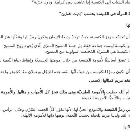
اد الشباب الى الكنيسة إذا عاشت دون كرامة ودون حرّية؟
ةُ المرأة في الكنيسة بحسب "إديت شتاين"
أن تُجسِّد جوهرَ الكنيسة، حيثُ توجَدُ وديعةُ الإيمان وتكونُ رمزًا لها وتنقُلُها عبرَ ال
والكنيسةُ ليست جماعة فقط بل جسدُ المسيح السرّي الّذي يُحييه روحُ المسيح.
الكنيسةُ هي البشريّة المُخلّصة المولودة من المسيح.
َ عضوًا أساسيًّا لأُمومة الكنيسة من خلال أمومتها الجسديّة وإيقاظ حياة النِّعمة لدى
أن
تكون رمزًا للكنيسة من حيثُ أنَّها المُساعِدة للرّجُل ويعملان معًا كَجَوهر واحد.
م الله حظيت بالأُمومة الطبيعيّة وهي بذلك فخرٌ كل الأُمهات و مثالها, والأُمومة ا
تيات مِثالاً حيًّا للأُمومة العفيفة.
 رمزُ الكنيسة
والنّموذج الحيُّ لها: لأنها تكوَّن كُلُّ الجسد السّرِّي وحتّى الرأس
 لقد ولدتنا مريم للحياة بحسب النِّعمة، بوهبها ذاتها للأمومة الإلهيّة.