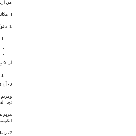
من ارش
I
- مكان
1- دعوتُها
أن تكون
3- أن تتخذ مريم كمثالها الاسمى
ومريم ا
تَجِد الف
مريم هي
الكنيسة.
2- رسالتُـها