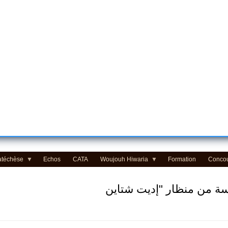
atéchèse
Echos
CATA
Woujouh Hiwaria
Formation
Conco
يسة من منظار "إديت شتاين