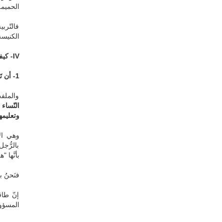
الحميمة
فالتّربي
الكنيسة
IV
-
كيف
1- أن تَعرفَ أنّ الكنيسة أعطَتها مكانةً فريدة.
والملفت
النّساء
وتعليمه
وهي الا
بالرُّجل
بأنَّها 
فنَحنُ ب
إنّ طاق
المسؤول