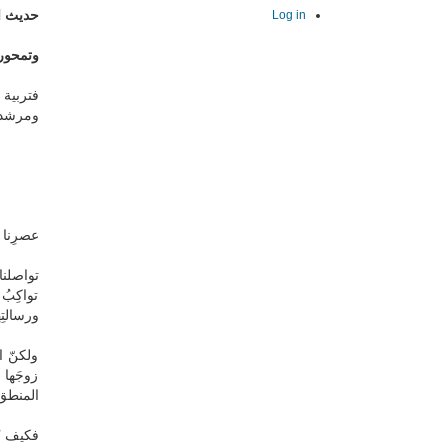
حديث اع
Log in
وتمحور
فتربية 
ومرشدة 
عصرِنا ع
تواصلنا
تواكِبُ
ورسالتِه
ولكنّ ا
زوجَها 
المنطق.
فكيف يُ