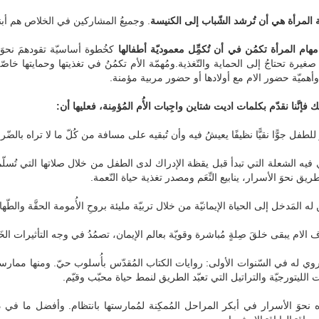
 المرأة هي أن تُرشد الشّباب إلى الكنيسة
. وجميعُ المشاركين في الخلاص هم أبناء
مهام المرأة تكمُن في أن تُكمِِّل معموديّة أطفالها
كخُطوة أساسيّة تقودهمَ نحوَ الب
غيرة تحتاجُ إلى الحماية والتّغذية.ومُهمّة الأم تكمُنُ في تغذيتها وحمايتها خاصّ
وأهميّة حضور الام مع أولادها أو حضور مربية مؤمنة.
ك فإنَّنا نقدّم بكلمات اديت شتاين واجِبات الأُم المُؤمِنة، فعليها أن:
ر للطفل جوًّا نقيًّا نظيفًا يعيشُ فيه وأن تُبقيه على مسافة من كُلّ ما لا تراه بالضّرو
فيه الشعلة التي تبدأ قبل يقظة الإدراك لدى الطفل من خلال صلاتها التي تُسلّم ولد
ريق نحوَ الأسرار، ينابيع النِّعَم ومصدر تغذية حياة النّعمة.
ن له المَدخل إلى الحياة الإيمانيّة من خلال تربيّة مليئة بروحِ الأُمومة الحقَّة والطّه
دف الام يبقى خلقَ صِلةٍ مُباشرة وقويّة بعالم الإيمان، تصمُدُ في وجه التأثيرات الخ
وي له في السّنوات الأولى: روايات الكتاب المُقدّس بأُسلوب حيّ. ومنها ممارسة
 الليتورجيّة والتراتيل التي تعبّد الطريق لنمط حياة محبّب وقيّم.
ه نحوَ الأسرار في أبكر المراحل المُمكِنة لمُمارستها بانتظام. وأفضل ما في ذ