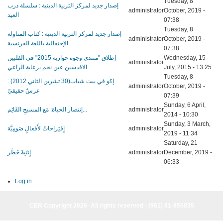
Tuesday, 8
إصدار جديد لمركز التربية الدينية : سلسلة درب
administrator
October, 2019 -
العيد
07:38
Tuesday, 8
إصدار جديد لمركز التربية الدينية : كتاب المناولة
administrator
October, 2019 -
الإحتفالية باللغة الفرنسية
07:38
إطلاق "منتدى وجوه حوارية 2015" في القلبين
Wednesday, 15
administrator
الاقدسين عين نجم برعاية الراعي
July, 2015 - 13:25
Tuesday, 8
إكو في بيت شباب(30 تشرين الثاني 2012) :
administrator
October, 2019 -
عرسٌ حقيقيّ
07:39
Sunday, 6 April,
إنتصار الحياة: مَع المسيحِ القَائِم...
administrator
2014 - 10:30
Sunday, 3 March,
إِقتِراحاتٌ لأَفعالٍ صَومِيَّة
administrator
2019 - 11:34
Saturday, 21
إِنتَبِهْ خَطَر
administrator
December, 2019 -
06:33
Log in
CER Copyright 2026· All rights reserved - (961) 81-955835