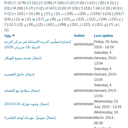
B
(4)
|
C
(178)
|
D
(11)
|
E
(139)
|
F
(16)
|
G
(2)
|
H
(5)
|
I
(12)
|
J
(5)
|
K
(1)
|
L
(31)
|
M
(38)
|
N
(7)
|
O
(2)
|
P
(47)
|
Q
(3)
|
R
(19)
|
S
(33)
|
T
(4)
|
V
(3)
|
W
(1)
|
X
(1)
|
«
(10)
|
»
(1)
|
(6)
ح
|
(7)
ج
|
(2)
ث
|
(28)
ت
|
(20)
ب
|
(155)
ا
|
(13)
إ
|
(51)
أ
(24)
ع
|
(1)
ظ
|
(1)
ط
|
(17)
ص
|
(6)
ش
|
(15)
س
|
(12)
ز
|
(12)
ر
|
(34)
د
|
(31)
خ
|
|
(1)
|
(3)
ي
|
(8)
و
|
(2)
ه
|
(41)
ن
|
(99)
م
|
(51)
ل
|
(22)
ك
|
(51)
ق
|
(7)
ف
|
(1)
Sort
Author
Last update
Title
descending
إجتماع لمعلّمي التربية الإنسانيّة في مركز التربية
Friday, 19 June,
administrator
الدينيّة (19 حزيران 2026)
2026 - 18:29
Saturday, 4
إحتفال تقدمة يسوع للهيكل
administrator
January, 2014 -
13:04
Saturday, 4
إحتفال خاصّ العَنصرة
administrator
January, 2014 -
13:04
Saturday, 4
إحتفال ميلاديّ مع الحَضانة
administrator
January, 2014 -
13:04
Wednesday, 15
إحتفال وجوه حواريّة 24-5-2014
administrator
July, 2015 - 13:29
Wednesday, 19
إحتفالٌ صوميٌّ : مع بِناءِ لَوحَةِ الصَّحراء
administrator
March, 2014 -
09:38