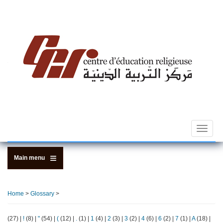
Skip
to
main
content
Toggle
navigat
Main menu
Home
>
Glossary
>
(27)
|
!
(8)
|
"
(54)
|
(
(12)
|
.
(1)
|
1
(4)
|
2
(3)
|
3
(2)
|
4
(6)
|
6
(2)
|
7
(1)
|
A
(18)
|