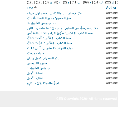
(1)
|
(1)
|
(3)
ي
|
(8)
و
|
(2)
ه
|
(41)
ن
|
(99)
م
|
(51)
ل
|
(22)
ك
|
Sort
Author
Title
descending
سرّ الإفخارستیا والقدّاس لتلامذة اول قربانة
administ
سرّ المسيح: محور السّنة الطّقسيّة
administ
سسينودس الشّبيبَةِ -3-
administ
سلسلة كتب مدرسيَّة في التعليم المسيحيّ : سلسلة درب النّور
administ
سنة الكتاب المُقدّس : طُرُقٌ لقراءَةِ الكتابِ المُقدَّس
administ
سنةُ الكتاب المُقدَّس : ألْعابٌ كتابيَّة
administ
سنةُ الكتاب المُقدَّس : تقنيَّاتٌ كتابيَّة
administ
سوا غ المَوعَد 19 تشرين الثّاني 2017
administ
سياحة ميلاديّة
administ
سيادَة المطران كميل زيدان
administ
سيرة القديسين
administ
سينودُسُ الشَّبيبَة 1
administ
سُعفَةُ النَّخِيل
administ
سُعُف النَّخيل
administ
سِرُّ «الميكانيكِيِّ» البَارِع!
administ
CER Copyright 2026· All rights reserved 
CER Copyright 2026· All rights reserved - (961) 81-955835