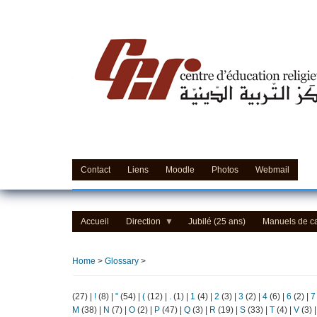
Skip
to
main
content
Contact
Liens
Moodle
Photos
Webmail
Accueil
Direction
Jubilé (25 ans)
Manuels de c
Home
>
Glossary
>
(27)
|
!
(8)
|
"
(54)
|
(
(12)
|
.
(1)
|
1
(4)
|
2
(3)
|
3
(2)
|
4
(6)
|
6
(2)
|
7
M
(38)
|
N
(7)
|
O
(2)
|
P
(47)
|
Q
(3)
|
R
(19)
|
S
(33)
|
T
(4)
|
V
(3)