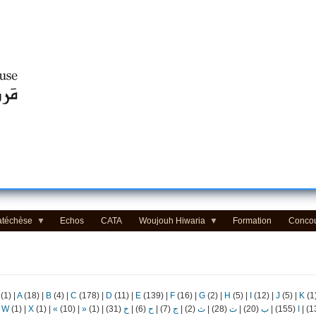
Centre d'Education Religieuse (CER) - مركز التّربيّة الدينيّة
atéchèse
Echos
CATA
Woujouh Hiwaria
Formation
Conco
(1)
|
A
(18)
|
B
(4)
|
C
(178)
|
D
(11)
|
E
(139)
|
F
(16)
|
G
(2)
|
H
(5)
|
I
(12)
|
J
(5)
|
K
(1
|
W
(1)
|
X
(1)
|
«
(10)
|
»
(1)
|
(31)
خ
|
(6)
ح
|
(7)
ج
|
(2)
ث
|
(28)
ت
|
(20)
ب
|
(155)
ا
|