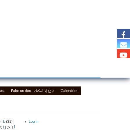
urs
Faire un don - تبرّع إذا أمكنك
Calendrier
)
|
L
(31)
|
Log in
(13)
إ
|
(51)
أ