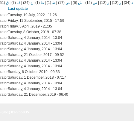
(51)
ق
|
(7)
ف
|
(24)
ع
|
(1)
ظ
|
(1)
ط
|
(17)
ص
|
(6)
ش
|
(15)
س
|
(12)
ز
|
(12)
ر
|
(34)
د
Last update
rator
Tuesday, 19 July, 2022 - 11:26
rator
Friday, 11 September, 2015 - 17:59
rator
Friday, 5 April, 2019 - 21:35
rator
Tuesday, 8 October, 2019 - 07:38
rator
Saturday, 4 January, 2014 - 13:04
rator
Saturday, 4 January, 2014 - 13:04
rator
Saturday, 4 January, 2014 - 13:04
rator
Saturday, 21 October, 2017 - 09:52
rator
Saturday, 4 January, 2014 - 13:04
rator
Saturday, 4 January, 2014 - 13:04
rator
Sunday, 6 October, 2019 - 09:33
rator
Saturday, 1 December, 2018 - 07:17
rator
Saturday, 4 January, 2014 - 13:04
rator
Saturday, 4 January, 2014 - 13:04
rator
Saturday, 21 December, 2019 - 06:40
- (961) 81-955835