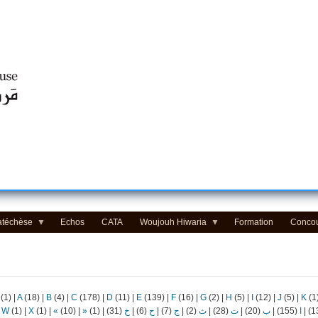
Centre d'Education Religieuse (CER) - مركز التّربيّة الدينيّة
atéchèse
Echos
CATA
Woujouh Hiwaria
Formation
Conco
(1)
|
A
(18)
|
B
(4)
|
C
(178)
|
D
(11)
|
E
(139)
|
F
(16)
|
G
(2)
|
H
(5)
|
I
(12)
|
J
(5)
|
K
(1
|
W
(1)
|
X
(1)
|
«
(10)
|
»
(1)
|
(31)
خ
|
(6)
ح
|
(7)
ج
|
(2)
ث
|
(28)
ت
|
(20)
ب
|
(155)
ا
|