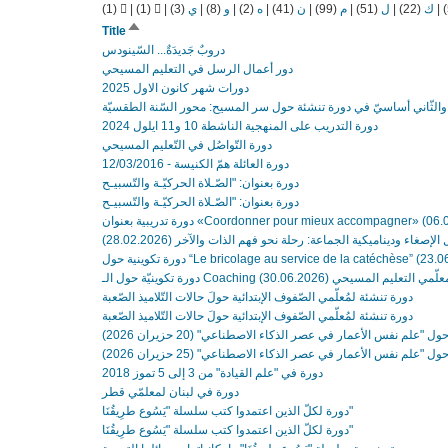
(1)
|
(1)
|
(3)
ي
|
(8)
و
|
(2)
ه
|
(41)
ن
|
(99)
م
|
(51)
ل
|
(22)
ك
|
Sort
Title
descending
دروبٌ جَديدَةٌ... السّينودس
دور أعمال الرسل في التعليم المسيحي
دورات شهر كانون الاول 2025
ل والثّاني أساسيّ في دورة تنشئة حول سر المسيح: محور السّنة الطقسيّة
دورة التدريب على المنهجية الناشطة 10 و11 ايلول 2024
دورة التّواصُل في التّعليم المسيحي
دورة العائلة همّ الكنيسة - 12/03/2016
دورة بعنوان: "الصّـلاة الحركيّـة والتّسبيـح
دورة بعنوان: "الصّـلاة الحركيّـة والتّسبيـح
دورة تدريبية بعنوان «Coordonner pour mieux accompagner» (
لإصغاء وديناميكية الجماعة: رحلة نحو فهم الذات والآخر (28.02.2026
دورة تكوينيّة حول الـ Coaching ّمي التعليم المسيحي (30.06.2026
دورة تنشئة لمُعلّمي الصّفوف الإبتدائية حولَ حالات التّلاميذ الصّعبة
دورة تنشئة لمُعلّمي الصّفوف الإبتدائية حولَ حالات التّلاميذ الصّعبة
ول "علم نفس الأعمار في عصر الذكاء الاصطناعي" (20 حزيران 2026
ول "علم نفس الأعمار في عصر الذكاء الاصطناعي" (25 حزيران 2026
دورة في "علم القيادة" من 3 إلى 5 تموز 2018
دورة في لبنان لمعلمّي قطر
دورة لكلّ الذين اعتمدوا كتب سلسلة "يَسُوع طرِيقُنَا"
دورة لكلّ الذين اعتمدوا كتب سلسلة "يَسُوع طرِيقُنَا"