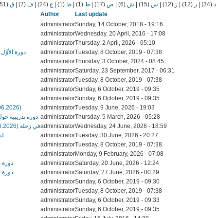
(51)
ق
|
(7)
ف
|
(24)
ع
|
(1)
ظ
|
(1)
ط
|
(17)
ص
|
(6)
ش
|
(15)
س
|
(12)
ز
|
(12)
ر
|
(34)
د
Author
Last update
administrator
Sunday, 14 October, 2018 - 19:16
administrator
Wednesday, 20 April, 2016 - 17:08
administrator
Thursday, 2 April, 2026 - 05:10
دورة الأوَّ
administrator
Tuesday, 8 October, 2019 - 07:38
administrator
Thursday, 3 October, 2024 - 08:45
administrator
Saturday, 23 September, 2017 - 06:31
administrator
Tuesday, 8 October, 2019 - 07:38
administrator
Sunday, 6 October, 2019 - 09:35
administrator
Sunday, 6 October, 2019 - 09:35
06.06.2026)
administrator
Tuesday, 9 June, 2026 - 19:03
دورة تدريبية حول ا)
administrator
Thursday, 5 March, 2026 - 05:28
دورة تكوينية حول “Le bricolage au service de la catéchèse” في زحلة (23.06.2026)
administrator
Wednesday, 24 June, 2026 - 18:59
لمعل)
administrator
Tuesday, 30 June, 2026 - 20:27
administrator
Tuesday, 8 October, 2019 - 07:38
administrator
Monday, 9 February, 2026 - 07:08
دورة ح)
administrator
Saturday, 20 June, 2026 - 12:24
دورة ح)
administrator
Saturday, 27 June, 2026 - 00:29
administrator
Sunday, 6 October, 2019 - 09:30
administrator
Tuesday, 8 October, 2019 - 07:38
administrator
Sunday, 6 October, 2019 - 09:33
administrator
Sunday, 6 October, 2019 - 09:35