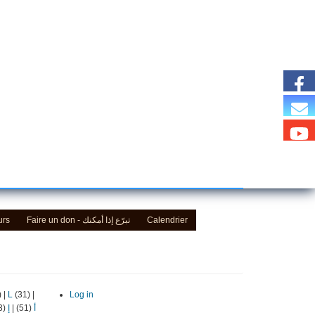
urs
Faire un don - تبرّع إذا أمكنك
Calendrier
)
|
L
(31)
|
Log in
(13)
إ
|
(51)
أ