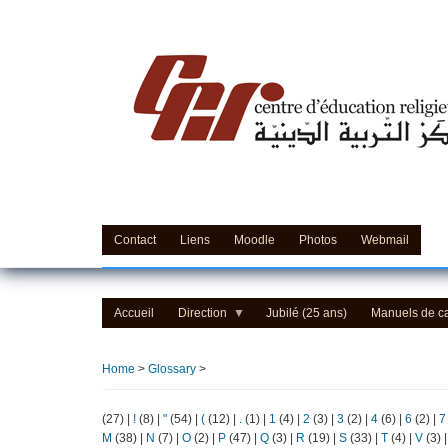
Skip
to
main
content
Contact
Liens
Moodle
Photos
Webmail
Accueil
Direction
Jubilé (25 ans)
Manuels de c
Home
>
Glossary
>
(27)
|
!
(8)
|
"
(54)
|
(
(12)
|
.
(1)
|
1
(4)
|
2
(3)
|
3
(2)
|
4
(6)
|
6
(2)
|
7
M
(38)
|
N
(7)
|
O
(2)
|
P
(47)
|
Q
(3)
|
R
(19)
|
S
(33)
|
T
(4)
|
V
(3)