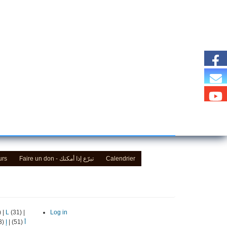
urs
Faire un don - تبرّع إذا أمكنك
Calendrier
)
|
L
(31)
|
Log in
(13)
إ
|
(51)
أ