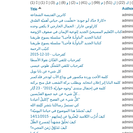
(1)
|
(1)
|
(3)
ي
|
(8)
و
|
(2)
ه
|
(41)
ن
|
(99)
م
|
(51)
ل
|
(22)
ك
|
Sort
Autho
Title
descending
كاترين القديسة الشجاعة
admini
كارلا حدّاد أبو جودة: «تعلّمت في حياتي أهميّة الصّدق»
admini
كارلوس عازار : الجمال الخارجي لا يكفي وحده
admini
كتاب التّعليم المسيحيّ الجديد لِتَوعية الإيمان في صفوف الرّوضة
admini
كتابَنا الجديد "أتناولُـهُ فأحيـا" سلسلة يسوع طريقنا
admini
كتابَنا الجديد "أتناولُـهُ فأحيـا" سلسلة يسوع طريقنا
admini
كتيّب الرحمة
admini
كفرحباب - 10-12-2015
admini
كفرحباب تَلتَقي الفَنّانَ نقولا الأسطا
admini
كفرحباب تَلتَقي المُمَثِّل طوني عيسى
admini
كل شيء عن بابا نويل
admini
كلمة الأخت وردة مكسور في وداع الأب لودجر فلدكمبر
admini
كلمة البابا إثر إعلان انتخابه. ويطلب بركة الشعب قبل منح بركته
admini
كلمة في إحتفال منتدى "وجوه حواريّة 2015" - 23 أيّار
admini
كلّ شيء عن عيد جميع القدّيسين...
admini
كلُّ شيء عن الفصح "إكليلُ أعيادنا"
admini
كي تستمرَّ رسالتُنا بنَشرِ كَلِمَةِ الله
admini
كيف نُجسّدُ هذا الموضوع في حياتنا اليوميّة؟
admini
كيفَ أُدرِّب التّلاميذ ليُعبِّروا عن إيمانِهم - 14/11/2015
admini
كيفَ نَخلُقُ مَشهَداً لِمَسرحِ الظّلّ
admini
كَيفَ نَتَذَوَّقُ زَمَنَ المَجيء؟
admini