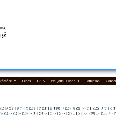
Centre d'Education Religieuse (CER) - مركز التّربيّة الدينيّة
atéchèse
Echos
CATA
Woujouh Hiwaria
Formation
Conco
(1)
|
A
(18)
|
B
(4)
|
C
(178)
|
D
(11)
|
E
(139)
|
F
(16)
|
G
(2)
|
H
(5)
|
I
(12)
|
J
(5)
|
K
(1
|
W
(1)
|
X
(1)
|
«
(10)
|
»
(1)
|
(31)
خ
|
(6)
ح
|
(7)
ج
|
(2)
ث
|
(28)
ت
|
(20)
ب
|
(155)
ا
|