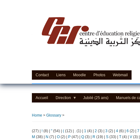
Skip
to
main
content
Contact
Liens
Moodle
Photos
Webmail
Accueil
Direction
Jubilé (25 ans)
Manuels de c
Home
>
Glossary
>
(27)
|
!
(8)
|
"
(54)
|
(
(12)
|
.
(1)
|
1
(4)
|
2
(3)
|
3
(2)
|
4
(6)
|
6
(2)
|
7
M
(38)
|
N
(7)
|
O
(2)
|
P
(47)
|
Q
(3)
|
R
(19)
|
S
(33)
|
T
(4)
|
V
(3)