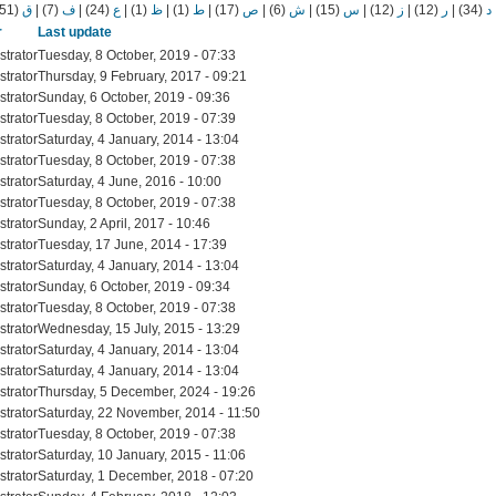
(51)
ق
|
(7)
ف
|
(24)
ع
|
(1)
ظ
|
(1)
ط
|
(17)
ص
|
(6)
ش
|
(15)
س
|
(12)
ز
|
(12)
ر
|
(34)
د
r
Last update
strator
Tuesday, 8 October, 2019 - 07:33
strator
Thursday, 9 February, 2017 - 09:21
strator
Sunday, 6 October, 2019 - 09:36
strator
Tuesday, 8 October, 2019 - 07:39
strator
Saturday, 4 January, 2014 - 13:04
strator
Tuesday, 8 October, 2019 - 07:38
strator
Saturday, 4 June, 2016 - 10:00
strator
Tuesday, 8 October, 2019 - 07:38
strator
Sunday, 2 April, 2017 - 10:46
strator
Tuesday, 17 June, 2014 - 17:39
strator
Saturday, 4 January, 2014 - 13:04
strator
Sunday, 6 October, 2019 - 09:34
strator
Tuesday, 8 October, 2019 - 07:38
strator
Wednesday, 15 July, 2015 - 13:29
strator
Saturday, 4 January, 2014 - 13:04
strator
Saturday, 4 January, 2014 - 13:04
strator
Thursday, 5 December, 2024 - 19:26
strator
Saturday, 22 November, 2014 - 11:50
strator
Tuesday, 8 October, 2019 - 07:38
strator
Saturday, 10 January, 2015 - 11:06
strator
Saturday, 1 December, 2018 - 07:20