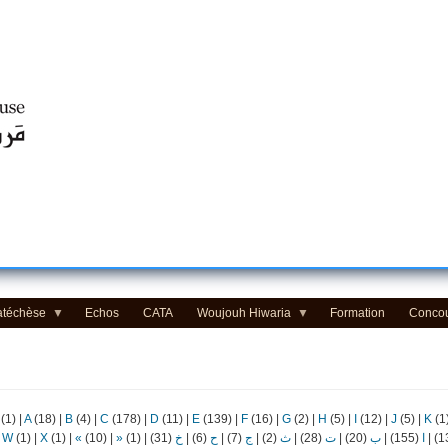
Centre d'Education Religieuse (CER) - مركز التّربيّة الدينيّة
atéchèse
Echos
CATA
Woujouh Hiwaria
Formation
Conco
(1)
|
A
(18)
|
B
(4)
|
C
(178)
|
D
(11)
|
E
(139)
|
F
(16)
|
G
(2)
|
H
(5)
|
I
(12)
|
J
(5)
|
K
(1
|
W
(1)
|
X
(1)
|
«
(10)
|
»
(1)
|
(31)
خ
|
(6)
ح
|
(7)
ج
|
(2)
ث
|
(28)
ت
|
(20)
ب
|
(155)
ا
|