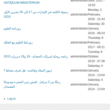
administrator
June, 2021 -
ANTIQUUM MINISTERIUM
19:52
Monday, 3
رسولة الكلمة في الإمارات من 17 إلى 26 تشرين الأول
administrator
February,
2019
2020 - 22:43
Saturday, 30
روزنامة الصّوم
administrator
January,
2016 - 08:24
Thursday, 9
روزنامَةُ الصَّوم مع العائِلَة
administrator
February,
2017 - 09:21
Tuesday, 8
رياضة روحيّة لمربيّات الحضانة - 18 و19 حزيران 2015
administrator
October,
2019 - 07:38
Saturday, 4
رُموز الميلاد وتَقاليده : هَل نَعرف مَعناها ؟
administrator
January,
2014 - 13:04
Saturday, 4
رِحلَةٌ من 3 مراحِل : لعَيشِ زَمن المَجيء مع يوحنّا
administrator
January,
المَعمدان
2014 - 13:04
Log in