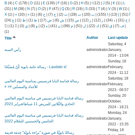
B
(4)
|
C
(178)
|
D
(11)
|
E
(139)
|
F
(16)
|
G
(2)
|
H
(5)
|
I
(12)
|
J
(5)
|
K
(1)
|
L
(31)
|
M
(38)
|
N
(7)
|
O
(2)
|
P
(47)
|
Q
(3)
|
R
(19)
|
S
(33)
|
T
(4)
|
V
(3)
|
W
(1)
|
X
(1)
|
«
(10)
|
»
(1)
|
(6)
ح
|
(7)
ج
|
(2)
ث
|
(28)
ت
|
(20)
ب
|
(155)
ا
|
(13)
إ
|
(51)
أ
(24)
ع
|
(1)
ظ
|
(1)
ط
|
(17)
ص
|
(6)
ش
|
(15)
س
|
(12)
ز
|
(12)
ر
|
(34)
د
|
(31)
خ
|
|
(1)
|
(3)
ي
|
(8)
و
|
(2)
ه
|
(41)
ن
|
(99)
م
|
(51)
ل
|
(22)
ك
|
(51)
ق
|
(7)
ف
|
(1)
Sort
Author
Last update
Title
descending
Saturday, 4
رأس السنة
administrator
January,
2014 - 13:04
Sunday, 18
رسالة عامة بابوية كُنْ مُسَبَّحًا - Laudato si’
administrator
February,
2024 - 11:12
Saturday, 18
رسالة قداسة البابا فرنسيس بمناسبة اليوم العالمي
administrator
February,
للأجداد والمسنّين ٢٠٢٢
2023 - 06:57
Sunday, 20
رسالة قداسة البابا فرنسيس في مناسبة اليوم العالمي
administrator
October,
الحادي والثّلاثين للمريض 11 شباط/فبراير 2023
2024 - 18:21
Monday, 24
رسالة قداسة البابا فرنسيس في مناسبة اليوم العالمي
administrator
January,
الخامس والخمسين للسّلام 2022
2022 - 15:35
Friday, 18
رسالةٌ بابويَّةُ في صورة "براءة بابويّة" خِدمَة قديمة