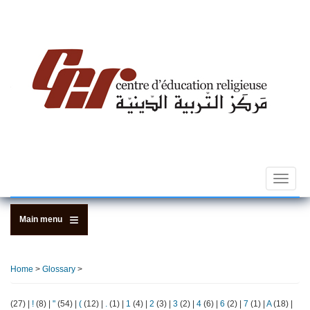
Skip
to
main
content
Toggle
navigat
Main menu
Home
>
Glossary
>
(27)
|
!
(8)
|
"
(54)
|
(
(12)
|
.
(1)
|
1
(4)
|
2
(3)
|
3
(2)
|
4
(6)
|
6
(2)
|
7
(1)
|
A
(18)
|