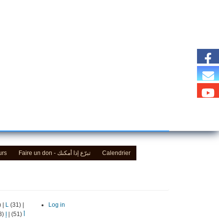
urs
Faire un don - تبرّع إذا أمكنك
Calendrier
)
|
L
(31)
|
Log in
(13)
إ
|
(51)
أ