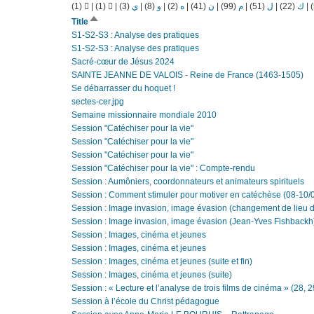
(1)
|
(1)
|
(3)
ي
|
(8)
و
|
(2)
ه
|
(41)
ن
|
(99)
م
|
(51)
ل
|
(22)
ك
|
Sort
Title
descending
S1-S2-S3 : Analyse des pratiques
S1-S2-S3 : Analyse des pratiques
Sacré-cœur de Jésus 2024
SAINTE JEANNE DE VALOIS - Reine de France (1463-1505)
Se débarrasser du hoquet !
sectes-cer.jpg
Semaine missionnaire mondiale 2010
Session "Catéchiser pour la vie"
Session "Catéchiser pour la vie"
Session "Catéchiser pour la vie"
Session "Catéchiser pour la vie" : Compte-rendu
Session : Aumôniers, coordonnateurs et animateurs spirituels
Session : Comment stimuler pour motiver en catéchèse (08-10/
Session : Image invasion, image évasion (changement de lieu d
Session : Image invasion, image évasion (Jean-Yves Fishbackh
Session : Images, cinéma et jeunes
Session : Images, cinéma et jeunes
Session : Images, cinéma et jeunes (suite et fin)
Session : Images, cinéma et jeunes (suite)
Session : « Lecture et l’analyse de trois films de cinéma » (28, 2
Session à l’école du Christ pédagogue