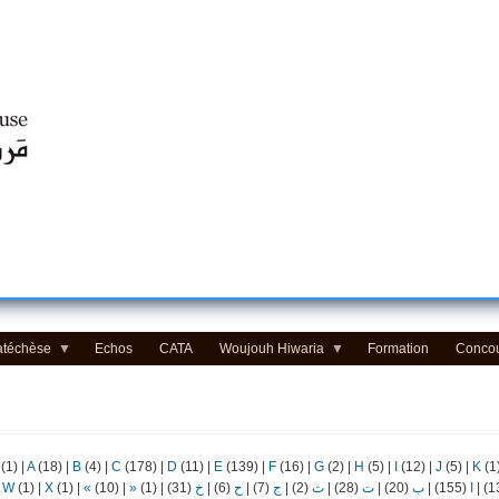
Centre d'Education Religieuse (CER) - مركز التّربيّة الدينيّة
atéchèse
Echos
CATA
Woujouh Hiwaria
Formation
Conco
(1)
|
A
(18)
|
B
(4)
|
C
(178)
|
D
(11)
|
E
(139)
|
F
(16)
|
G
(2)
|
H
(5)
|
I
(12)
|
J
(5)
|
K
(1
|
W
(1)
|
X
(1)
|
«
(10)
|
»
(1)
|
(31)
خ
|
(6)
ح
|
(7)
ج
|
(2)
ث
|
(28)
ت
|
(20)
ب
|
(155)
ا
|