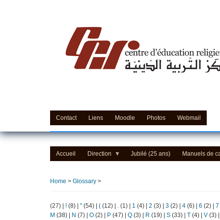
Skip
to
main
content
Contact
Liens
Moodle
Photos
Webmail
Accueil
Direction
Jubilé (25 ans)
Manuels de c
Home
>
Glossary
>
(27)
|
!
(8)
|
"
(54)
|
(
(12)
|
.
(1)
|
1
(4)
|
2
(3)
|
3
(2)
|
4
(6)
|
6
(2)
|
7
M
(38)
|
N
(7)
|
O
(2)
|
P
(47)
|
Q
(3)
|
R
(19)
|
S
(33)
|
T
(4)
|
V
(3)