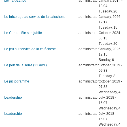
lawha-p12.jpg
administrator
January, 2014 -
13:04
Tuesday, 20
Le bricolage au service de la catéchèse
administrator
January, 2026 -
12:17
Tuesday, 15
Le Centre fête son jubilé
administrator
October, 2024 -
08:13
Tuesday, 20
Le jeu au service de la catéchèse
administrator
January, 2026 -
12:15
Sunday, 6
Le jour de la Terre (22 avril)
administrator
October, 2019 -
09:33
Tuesday, 8
Le pictogramme
administrator
October, 2019 -
07:38
Wednesday, 4
Leadership
administrator
July, 2018 -
16:07
Wednesday, 4
Leadership
administrator
July, 2018 -
16:07
Wednesday, 4