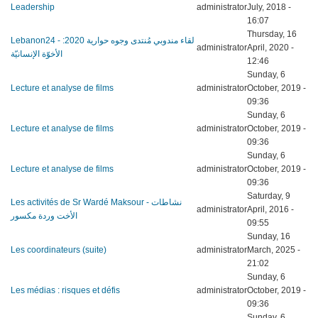
Leadership
administrator
July, 2018 -
16:07
Thursday, 16
Lebanon24 - لقاء مندوبي مُنتدى وجوه حوارية 2020:
administrator
April, 2020 -
الأخوّة الإنسانيّة
12:46
Sunday, 6
Lecture et analyse de films
administrator
October, 2019 -
09:36
Sunday, 6
Lecture et analyse de films
administrator
October, 2019 -
09:36
Sunday, 6
Lecture et analyse de films
administrator
October, 2019 -
09:36
Saturday, 9
Les activités de Sr Wardé Maksour - نشاطات
administrator
April, 2016 -
الأخت وردة مكسور
09:55
Sunday, 16
Les coordinateurs (suite)
administrator
March, 2025 -
21:02
Sunday, 6
Les médias : risques et défis
administrator
October, 2019 -
09:36
Sunday, 6