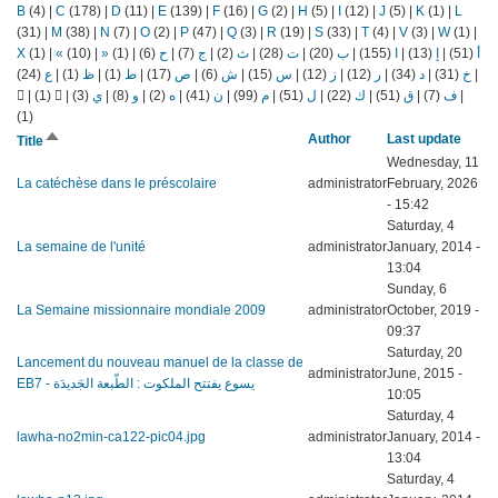
B
(4)
|
C
(178)
|
D
(11)
|
E
(139)
|
F
(16)
|
G
(2)
|
H
(5)
|
I
(12)
|
J
(5)
|
K
(1)
|
L
(31)
|
M
(38)
|
N
(7)
|
O
(2)
|
P
(47)
|
Q
(3)
|
R
(19)
|
S
(33)
|
T
(4)
|
V
(3)
|
W
(1)
|
X
(1)
|
«
(10)
|
»
(1)
|
(6)
ح
|
(7)
ج
|
(2)
ث
|
(28)
ت
|
(20)
ب
|
(155)
ا
|
(13)
إ
|
(51)
أ
(24)
ع
|
(1)
ظ
|
(1)
ط
|
(17)
ص
|
(6)
ش
|
(15)
س
|
(12)
ز
|
(12)
ر
|
(34)
د
|
(31)
خ
|
|
(1)
|
(3)
ي
|
(8)
و
|
(2)
ه
|
(41)
ن
|
(99)
م
|
(51)
ل
|
(22)
ك
|
(51)
ق
|
(7)
ف
|
(1)
Sort
Author
Last update
Title
descending
Wednesday, 11
La catéchèse dans le préscolaire
administrator
February, 2026
- 15:42
Saturday, 4
La semaine de l'unité
administrator
January, 2014 -
13:04
Sunday, 6
La Semaine missionnaire mondiale 2009
administrator
October, 2019 -
09:37
Saturday, 20
Lancement du nouveau manuel de la classe de
administrator
June, 2015 -
EB7 - يسوع يفتتح الملكوت : الطّبعة الجَديدَة
10:05
Saturday, 4
lawha-no2min-ca122-pic04.jpg
administrator
January, 2014 -
13:04
Saturday, 4