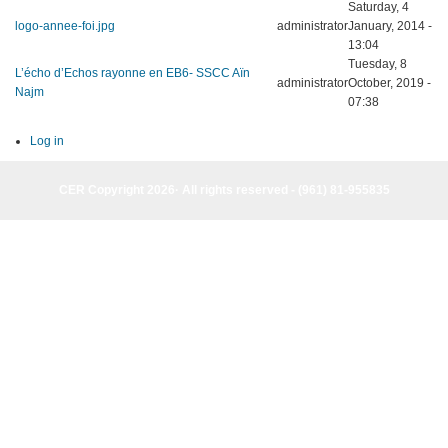
Saturday, 4
logo-annee-foi.jpg
administrator
January, 2014 -
13:04
Tuesday, 8
L’écho d’Echos rayonne en EB6- SSCC Aïn
administrator
October, 2019 -
Najm
07:38
Log in
CER Copyright 2026· All rights reserved - (961) 81-955835
CER Copyright 2026· All rights reserved - (961) 81-955835