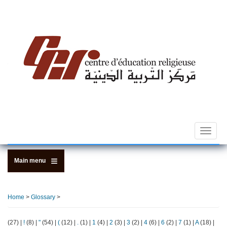
Skip
to
main
content
Toggle
navigat
Main menu
Home
>
Glossary
>
(27)
|
!
(8)
|
"
(54)
|
(
(12)
|
.
(1)
|
1
(4)
|
2
(3)
|
3
(2)
|
4
(6)
|
6
(2)
|
7
(1)
|
A
(18)
|