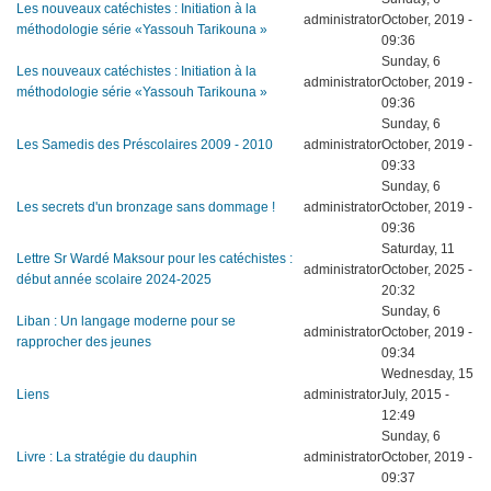
Les nouveaux catéchistes : Initiation à la
administrator
October, 2019 -
méthodologie série «Yassouh Tarikouna »
09:36
Sunday, 6
Les nouveaux catéchistes : Initiation à la
administrator
October, 2019 -
méthodologie série «Yassouh Tarikouna »
09:36
Sunday, 6
Les Samedis des Préscolaires 2009 - 2010
administrator
October, 2019 -
09:33
Sunday, 6
Les secrets d'un bronzage sans dommage !
administrator
October, 2019 -
09:36
Saturday, 11
Lettre Sr Wardé Maksour pour les catéchistes :
administrator
October, 2025 -
début année scolaire 2024-2025
20:32
Sunday, 6
Liban : Un langage moderne pour se
administrator
October, 2019 -
rapprocher des jeunes
09:34
Wednesday, 15
Liens
administrator
July, 2015 -
12:49
Sunday, 6
Livre : La stratégie du dauphin
administrator
October, 2019 -
09:37