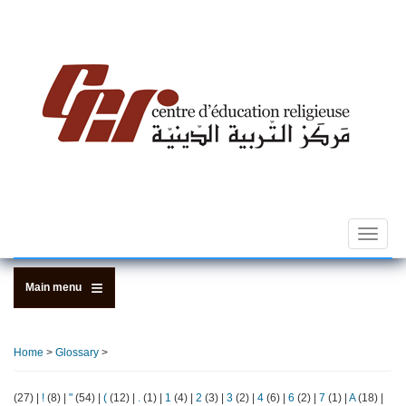
Skip
to
main
content
Toggle
navigat
Main menu
Home
>
Glossary
>
(27)
|
!
(8)
|
"
(54)
|
(
(12)
|
.
(1)
|
1
(4)
|
2
(3)
|
3
(2)
|
4
(6)
|
6
(2)
|
7
(1)
|
A
(18)
|