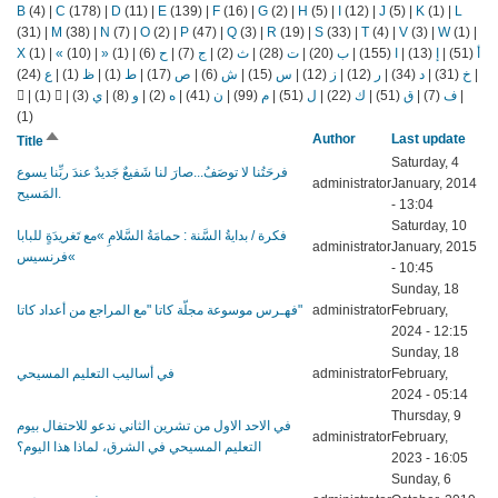
B
(4)
|
C
(178)
|
D
(11)
|
E
(139)
|
F
(16)
|
G
(2)
|
H
(5)
|
I
(12)
|
J
(5)
|
K
(1)
|
L
(31)
|
M
(38)
|
N
(7)
|
O
(2)
|
P
(47)
|
Q
(3)
|
R
(19)
|
S
(33)
|
T
(4)
|
V
(3)
|
W
(1)
|
X
(1)
|
«
(10)
|
»
(1)
|
(6)
ح
|
(7)
ج
|
(2)
ث
|
(28)
ت
|
(20)
ب
|
(155)
ا
|
(13)
إ
|
(51)
أ
(24)
ع
|
(1)
ظ
|
(1)
ط
|
(17)
ص
|
(6)
ش
|
(15)
س
|
(12)
ز
|
(12)
ر
|
(34)
د
|
(31)
خ
|
|
(1)
|
(3)
ي
|
(8)
و
|
(2)
ه
|
(41)
ن
|
(99)
م
|
(51)
ل
|
(22)
ك
|
(51)
ق
|
(7)
ف
|
(1)
Sort
Author
Last update
Title
descending
Saturday, 4
فرحَتُنا لا توصَفُ...صارَ لنا شَفيعٌ جَديدٌ عندَ ربِّنا يسوع
administrator
January, 2014
المَسيح.
- 13:04
Saturday, 10
فكرة / بدايةُ السَّنة : حمامَةُ السَّلامِ »مع تَغريدَةٍ للبابا
administrator
January, 2015
فرنسيس«
- 10:45
Sunday, 18
فهـرس موسوعة مجلّة كاتا "مع المراجع من أعداد كاتا"
administrator
February,
2024 - 12:15
Sunday, 18
في أساليب التعليم المسيحي
administrator
February,
2024 - 05:14
Thursday, 9
في الاحد الاول من تشرين الثاني ندعو للاحتفال بيوم
administrator
February,
التعليم المسيحي في الشرق، لماذا هذا اليوم؟
2023 - 16:05
Sunday, 6