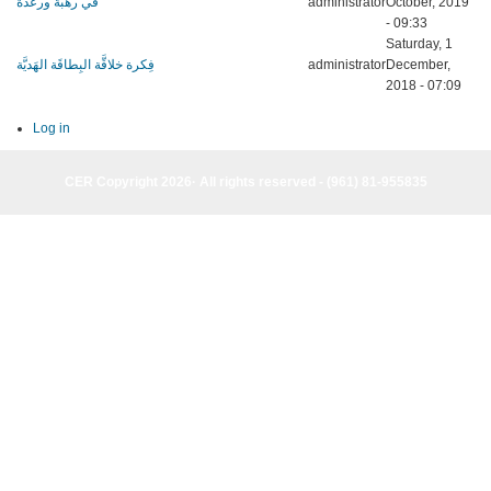
في رهبة ورعدة
administrator
October, 2019
- 09:33
Saturday, 1
فِكرة خلاقَّة البِطاقَة الهَديَّة
administrator
December,
2018 - 07:09
Log in
CER Copyright 2026· All rights reserved - (961) 81-955835
CER Copyright 2026· All rights reserved - (961) 81-955835